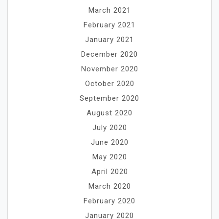
March 2021
February 2021
January 2021
December 2020
November 2020
October 2020
September 2020
August 2020
July 2020
June 2020
May 2020
April 2020
March 2020
February 2020
January 2020