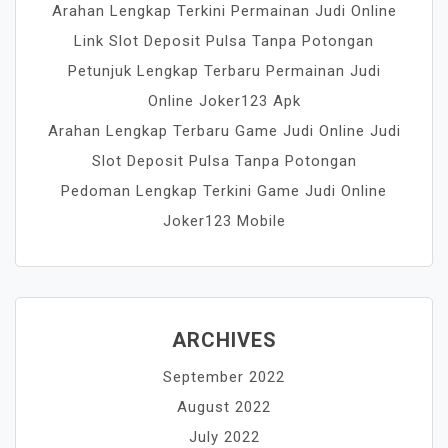
Arahan Lengkap Terkini Permainan Judi Online
Link Slot Deposit Pulsa Tanpa Potongan
Petunjuk Lengkap Terbaru Permainan Judi
Online Joker123 Apk
Arahan Lengkap Terbaru Game Judi Online Judi
Slot Deposit Pulsa Tanpa Potongan
Pedoman Lengkap Terkini Game Judi Online
Joker123 Mobile
ARCHIVES
September 2022
August 2022
July 2022