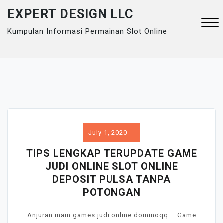
Skip
EXPERT DESIGN LLC
to
Kumpulan Informasi Permainan Slot Online
content
Close
Menu
July 1, 2020
TIPS LENGKAP TERUPDATE GAME
JUDI ONLINE SLOT ONLINE
DEPOSIT PULSA TANPA
POTONGAN
Anjuran main games judi online dominoqq – Game