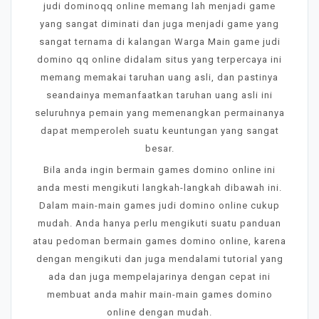
judi dominoqq online memang lah menjadi game
yang sangat diminati dan juga menjadi game yang
sangat ternama di kalangan Warga Main game judi
domino qq online didalam situs yang terpercaya ini
memang memakai taruhan uang asli, dan pastinya
seandainya memanfaatkan taruhan uang asli ini
seluruhnya pemain yang memenangkan permainanya
dapat memperoleh suatu keuntungan yang sangat
besar.
Bila anda ingin bermain games domino online ini
anda mesti mengikuti langkah-langkah dibawah ini.
Dalam main-main games judi domino online cukup
mudah. Anda hanya perlu mengikuti suatu panduan
atau pedoman bermain games domino online, karena
dengan mengikuti dan juga mendalami tutorial yang
ada dan juga mempelajarinya dengan cepat ini
membuat anda mahir main-main games domino
online dengan mudah.