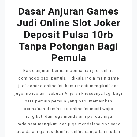
Dasar Anjuran Games
Judi Online Slot Joker
Deposit Pulsa 10rb
Tanpa Potongan Bagi
Pemula
Basic anjuran bermain permainan judi online
dominoqq bagi pemula – dikala ingin main game
judi domino online ini, kamu mesti mengikuti dan
juga mendalami sebuah Anjuran khususnya lagi bagi
para pemain pemula yang baru memainkan
permainan domino qq online ini mesti wajib
mengikuti dan juga mendalami panduannya.
Pada saat mengikuti dan juga mendalami tips yang
ada dalam games domino online sangatlah mudah