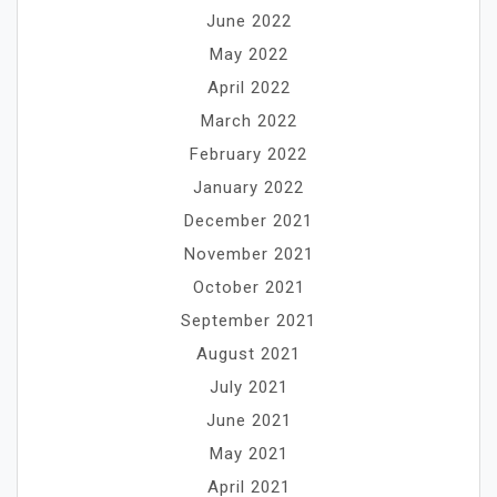
June 2022
May 2022
April 2022
March 2022
February 2022
January 2022
December 2021
November 2021
October 2021
September 2021
August 2021
July 2021
June 2021
May 2021
April 2021