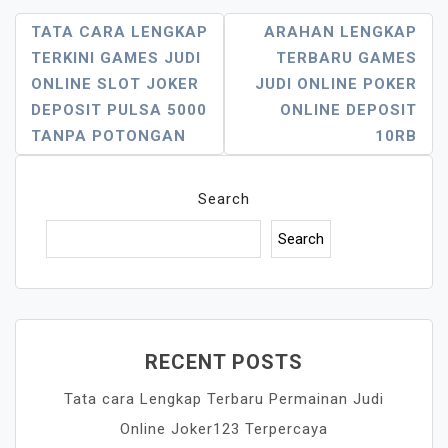
Post
TATA CARA LENGKAP
ARAHAN LENGKAP
TERKINI GAMES JUDI
TERBARU GAMES
Navigation
ONLINE SLOT JOKER
JUDI ONLINE POKER
DEPOSIT PULSA 5000
ONLINE DEPOSIT
TANPA POTONGAN
10RB
Search
Search
RECENT POSTS
Tata cara Lengkap Terbaru Permainan Judi
Online Joker123 Terpercaya