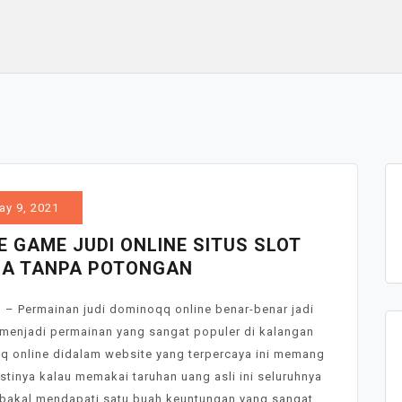
ay 9, 2021
 GAME JUDI ONLINE SITUS SLOT
SA TANPA POTONGAN
 – Permainan judi dominoqq online benar-benar jadi
 menjadi permainan yang sangat populer di kalangan
q online didalam website yang terpercaya ini memang
tinya kalau memakai taruhan uang asli ini seluruhnya
akal mendapati satu buah keuntungan yang sangat