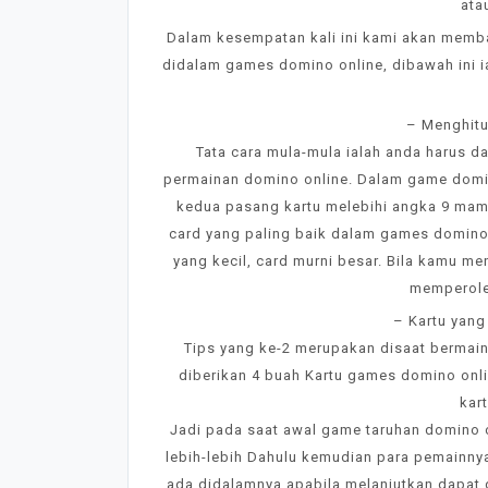
ata
Dalam kesempatan kali ini kami akan memb
didalam games domino online, dibawah ini
– Menghitu
Tata cara mula-mula ialah anda harus 
permainan domino online. Dalam game domino
kedua pasang kartu melebihi angka 9 mam
card yang paling baik dalam games domino 
yang kecil, card murni besar. Bila kamu 
memperole
– Kartu yang
Tips yang ke-2 merupakan disaat bermain
diberikan 4 buah Kartu games domino onlin
kar
Jadi pada saat awal game taruhan domino o
lebih-lebih Dahulu kemudian para pemainnya
ada didalamnya apabila melanjutkan dapat di