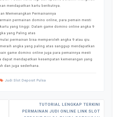
kan mendapatkan kartu berikutnya.
Akan Memenangkan Permainannya
bermain permainan domino online, para pemain mesti
kartu yang tinggi. Dalam game domino online angka 9
gka yang Paling atas
mulai permainan bisa memperoleh angka 9 atau qiu.
 meraih angka yang paling atas sanggup mendapatkan
ain game domino online juga para pemainnya mesti
upaya dapat mendapatkan kesempatan kemenangan yang
h dan juga sederhana.
Judi Slot Deposit Pulsa
TUTORIAL LENGKAP TERKINI
PERMAINAN JUDI ONLINE LINK SLOT