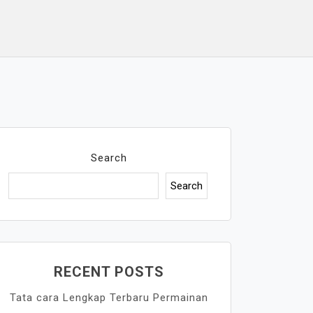
Search
Search
RECENT POSTS
Tata cara Lengkap Terbaru Permainan