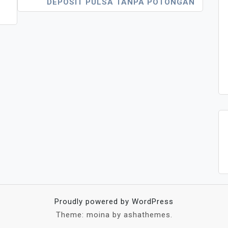
DEPOSIT PULSA TANPA POTONGAN
Proudly powered by WordPress
Theme: moina by ashathemes.