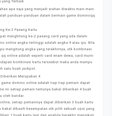
u yang Terbaik
ahas apa saja yang menjadi arahan diwaktu main-main
 ialah panduan-panduan dalam bermain game dominoqq
:
ng Ke-2 Pasang Kartu
dapat menghitung ke-2 pasang card yang ada dalam
 online angka tertinggi adalah angka 9 atau qiu. Bila
pu mengitung angka yang terakhirnya, utk kombinasi
qq online adalah seperti card enam dewa, card murni
mendapati kombinasi kartu terssebut maka anda mampu
h satu buah jackpot.
 Diberikan Merupakan 4
 game domino online adalah tiap-tiap pemain dapat
e ini setiap pemain tentunya bakal diberikan 4 buah
tu oleh bandar.
nline, setiap pemainnya dapat diberikan 3 buah kartu
 bakal dikasih kesempatan utk pilih sebuah opsi yang
beri 1 buah kartu lagi dan apabila berakhir mengikuti