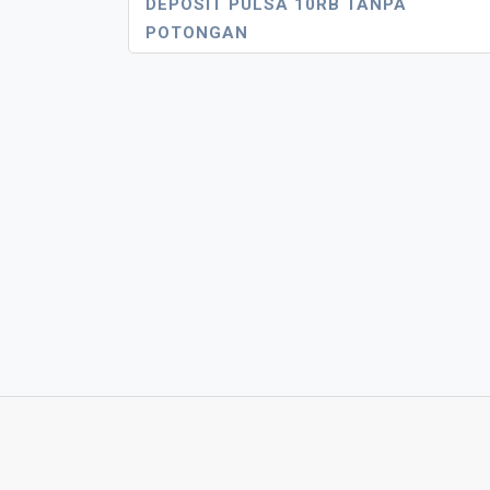
DEPOSIT PULSA 10RB TANPA
POTONGAN