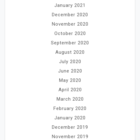
January 2021
December 2020
November 2020
October 2020
September 2020
August 2020
July 2020
June 2020
May 2020
April 2020
March 2020
February 2020
January 2020
December 2019
November 2019