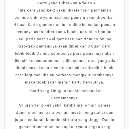
– Kartu yang Diberikan Adalah 4
Tata cara yang ke-2 yakni dikala main permainan
domino online yaitu tiap-tiap pemain akan diberikan
4 buah Kartu games domino online ini setiap pemain
tentunya akan diberikan 4 buah kartu oleh bandar.
Jadi pada saat awal game taruhan domino online,
tiap-tiap pemainnya akan diberikan 3 buah card
lebih-lebih Dahulu seterusnya para pemainnya akan
dikasih kesempatan buat pilih sebuah opsi yang ada
didalamnya kalau meneruskan akan dikasih 1 buah
card lagi dan jikalau berhenti mengikuti taruhannya
maka tidak akan meraih kartu berikutnya.
– Card yang Tinggi Akan Memenangkan
Permainannya
Anjuran yang ke3 yakni ketika main-main games
domino online, para pemain mesti mengetahui dan
juga mendapati kombinasi kartu yang tinggi. Dalam
games domino online angka 9 yaitu angka yang