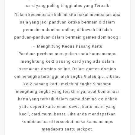
card yang paling tinggi atau yang Terbaik
Dalam kesempatan kali ini kita bakal membahas apa
saja yang jadi panduan ketika bermain didalam
permainan domino online, di bawah ini ialah
panduan-panduan dalam bermain games dominoqq :
– Menghitung Kedua Pasang Kartu
Panduan perdana merupakan anda harus mampu
menghitung ke-2 pasang card yang ada dalam
permainan domino online. Dalam games domino
online angka tertinggi ialah angka 9 atau qiu. Jikalau
ke-2 pasang kartu melebihi angka 9 mampu
mengitung angka yang terakhirnya, buat kombinasi
kartu yang terbaik dalam game domino qq online
yaitu seperti kartu enam dewa, kartu murni yang
kecil, card murni besar. Jika anda mendapatkan
kombinasi card terssebut maka kamu mampu
mendapati suatu jackpot.