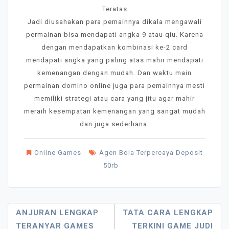
Teratas
Jadi diusahakan para pemainnya dikala mengawali
permainan bisa mendapati angka 9 atau qiu. Karena
dengan mendapatkan kombinasi ke-2 card
mendapati angka yang paling atas mahir mendapati
kemenangan dengan mudah. Dan waktu main
permainan domino online juga para pemainnya mesti
memiliki strategi atau cara yang jitu agar mahir
meraih kesempatan kemenangan yang sangat mudah
dan juga sederhana.
Online Games
Agen Bola Terpercaya Deposit
50rb
Post
ANJURAN LENGKAP
TATA CARA LENGKAP
TERANYAR GAMES
TERKINI GAME JUDI