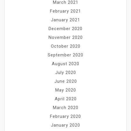
March 2021
February 2021
January 2021
December 2020
November 2020
October 2020
September 2020
August 2020
July 2020
June 2020
May 2020
April 2020
March 2020
February 2020
January 2020