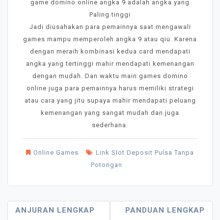
game domino online angka 9 adalah angka yang
Paling tinggi
Jadi diusahakan para pemainnya saat mengawali
games mampu memperoleh angka 9 atau qiu. Karena
dengan meraih kombinasi kedua card mendapati
angka yang tertinggi mahir mendapati kemenangan
dengan mudah. Dan waktu main games domino
online juga para pemainnya harus memiliki strategi
atau cara yang jitu supaya mahir mendapati peluang
kemenangan yang sangat mudah dan juga
sederhana.
Online Games
Link Slot Deposit Pulsa Tanpa
Potongan
Post
ANJURAN LENGKAP
PANDUAN LENGKAP