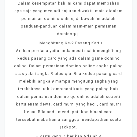
Dalam kesempatan kali ini kami dapat membahas
apa saja yang menjadi anjuran diwaktu main didalam
permainan domino online, di bawah ini adalah
panduan-panduan dalam main-main permainan
dominoqq :
– Menghitung Ke-2 Pasang Kartu
Arahan perdana yaitu anda mesti mahir menghitung
kedua pasang card yang ada dalam game domino
online. Dalam permainan domino online angka paling
atas yakni angka 9 atau qiu. Bila kedua pasang card
melebihi angka 9 mampu mengitung angka yang
terakhirnya, utk kombinasi kartu yang paling baik
dalam permainan domino qq online adalah seperti
kartu enam dewa, card murni yang kecil, card murni
besar. Bila anda mendapati kombinasi card
terssebut maka kamu sanggup mendapatkan suatu
jackpot.
– Kartu yang Diberikan Adalah 4