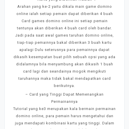
Arahan yang ke-2 yaitu dikala main game domino
online ialah setiap pemain dapat diberikan 4 buah
Card games domino online ini setiap pemain
tentunya akan diberikan 4 buah card oleh bandar.
Jadi pada saat awal games taruhan domino online,
tiap-tiap pemainnya bakal diberikan 3 buah kartu
apalagi Dulu seterusnya para pemainnya dapat
dikasih kesempatan buat pilih sebuah opsi yang ada
didalamnya bila menyambung akan dikasih 1 buah
card lagi dan seandainya mogok mengikuti
taruhannya maka tidak bakal mendapatkan card
berikutnya.
– Card yang Tinggi Dapat Memenangkan
Permainannya
Tutorial yang ke3 merupakan kala bermain permainan
domino online, para pemain harus mengetahui dan
juga mendapati kombinasi kartu yang tinggi. Dalam