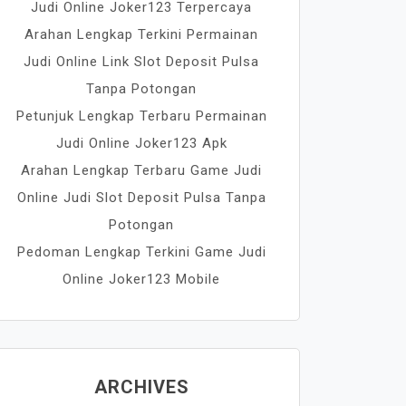
Judi Online Joker123 Terpercaya
Arahan Lengkap Terkini Permainan
Judi Online Link Slot Deposit Pulsa
Tanpa Potongan
Petunjuk Lengkap Terbaru Permainan
Judi Online Joker123 Apk
Arahan Lengkap Terbaru Game Judi
Online Judi Slot Deposit Pulsa Tanpa
Potongan
Pedoman Lengkap Terkini Game Judi
Online Joker123 Mobile
ARCHIVES