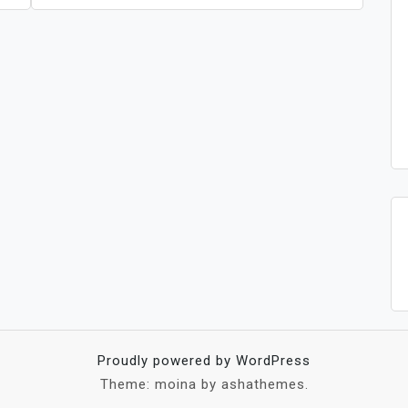
Proudly powered by WordPress
Theme: moina by ashathemes.