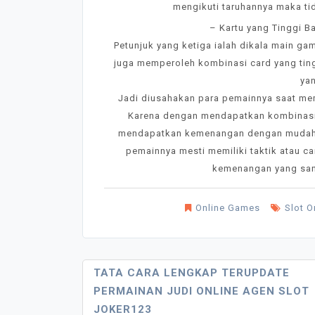
mengikuti taruhannya maka ti
– Kartu yang Tinggi 
Petunjuk yang ketiga ialah dikala main g
juga memperoleh kombinasi card yang tin
yan
Jadi diusahakan para pemainnya saat m
Karena dengan mendapatkan kombinasi 
mendapatkan kemenangan dengan mudah. 
pemainnya mesti memiliki taktik atau 
kemenangan yang san
Online Games
Slot O
Post
TATA CARA LENGKAP TERUPDATE
PERMAINAN JUDI ONLINE AGEN SLOT
Navigation
JOKER123