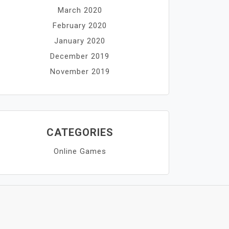
March 2020
February 2020
January 2020
December 2019
November 2019
CATEGORIES
Online Games