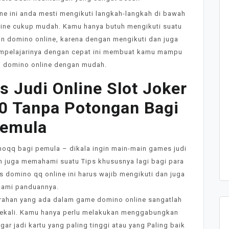
ne ini anda mesti mengikuti langkah-langkah di bawah
line cukup mudah. Kamu hanya butuh mengikuti suatu
 domino online, karena dengan mengikuti dan juga
empelajarinya dengan cepat ini membuat kamu mampu
n domino online dengan mudah.
 Judi Online Slot Joker
00 Tanpa Potongan Bagi
emula
noqq bagi pemula – dikala ingin main-main games judi
an juga memahami suatu Tips khususnya lagi bagi para
domino qq online ini harus wajib mengikuti dan juga
ami panduannya.
rahan yang ada dalam game domino online sangatlah
kali. Kamu hanya perlu melakukan menggabungkan
ar jadi kartu yang paling tinggi atau yang Paling baik