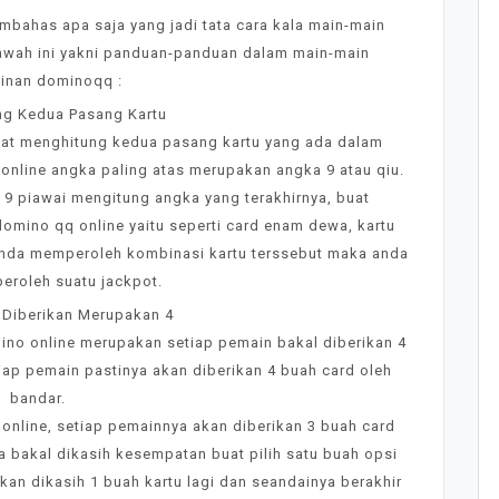
mbahas apa saja yang jadi tata cara kala main-main
awah ini yakni panduan-panduan dalam main-main
inan dominoqq :
ng Kedua Pasang Kartu
pat menghitung kedua pasang kartu yang ada dalam
nline angka paling atas merupakan angka 9 atau qiu.
 9 piawai mengitung angka yang terakhirnya, buat
omino qq online yaitu seperti card enam dewa, kartu
u anda memperoleh kombinasi kartu terssebut maka anda
eroleh suatu jackpot.
 Diberikan Merupakan 4
ino online merupakan setiap pemain bakal diberikan 4
iap pemain pastinya akan diberikan 4 buah card oleh
bandar.
online, setiap pemainnya akan diberikan 3 buah card
a bakal dikasih kesempatan buat pilih satu buah opsi
an dikasih 1 buah kartu lagi dan seandainya berakhir