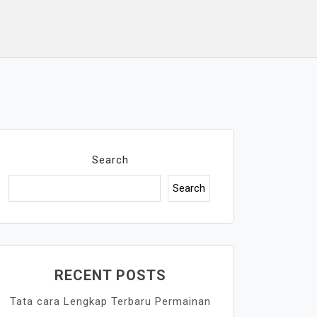
Search
Search
RECENT POSTS
Tata cara Lengkap Terbaru Permainan