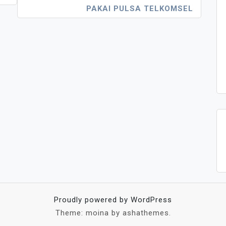
PAKAI PULSA TELKOMSEL
Proudly powered by WordPress
Theme: moina by ashathemes.