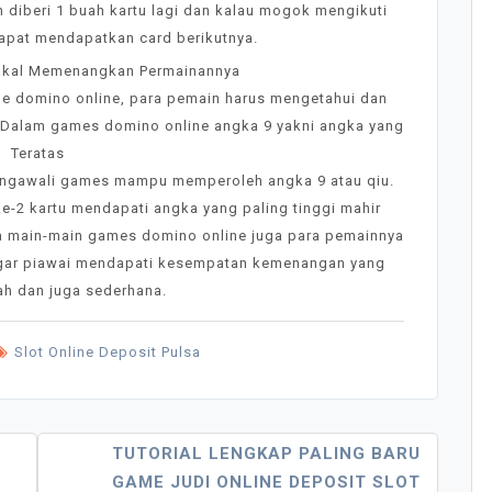
diberi 1 buah kartu lagi dan kalau mogok mengikuti
apat mendapatkan card berikutnya.
Bakal Memenangkan Permainannya
me domino online, para pemain harus mengetahui dan
. Dalam games domino online angka 9 yakni angka yang
Teratas
engawali games mampu memperoleh angka 9 atau qiu.
-2 kartu mendapati angka yang paling tinggi mahir
 main-main games domino online juga para pemainnya
u agar piawai mendapati kesempatan kemenangan yang
h dan juga sederhana.
Slot Online Deposit Pulsa
TUTORIAL LENGKAP PALING BARU
GAME JUDI ONLINE DEPOSIT SLOT