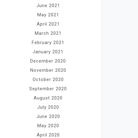
June 2021
May 2021
April 2021
March 2021
February 2021
January 2021
December 2020
November 2020
October 2020
September 2020
August 2020
July 2020
June 2020
May 2020
April 2020