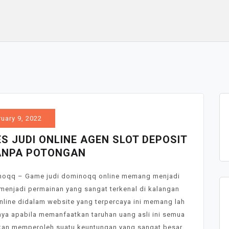
uary 9, 2022
S JUDI ONLINE AGEN SLOT DEPOSIT
ANPA POTONGAN
minoqq – Game judi dominoqq online memang menjadi
menjadi permainan yang sangat terkenal di kalangan
line didalam website yang terpercaya ini memang lah
nya apabila memanfaatkan taruhan uang asli ini semua
an memperoleh suatu keuntungan yang sangat besar.