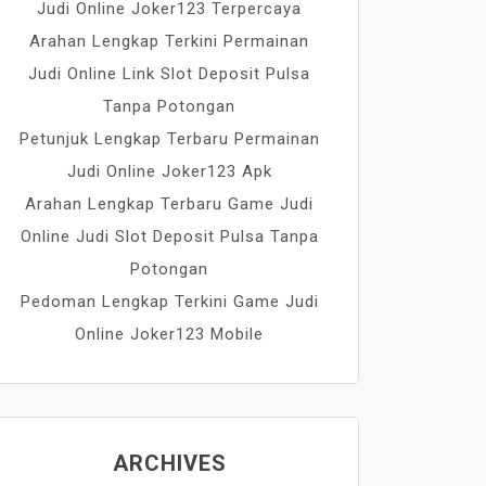
Judi Online Joker123 Terpercaya
Arahan Lengkap Terkini Permainan
Judi Online Link Slot Deposit Pulsa
Tanpa Potongan
Petunjuk Lengkap Terbaru Permainan
Judi Online Joker123 Apk
Arahan Lengkap Terbaru Game Judi
Online Judi Slot Deposit Pulsa Tanpa
Potongan
Pedoman Lengkap Terkini Game Judi
Online Joker123 Mobile
ARCHIVES