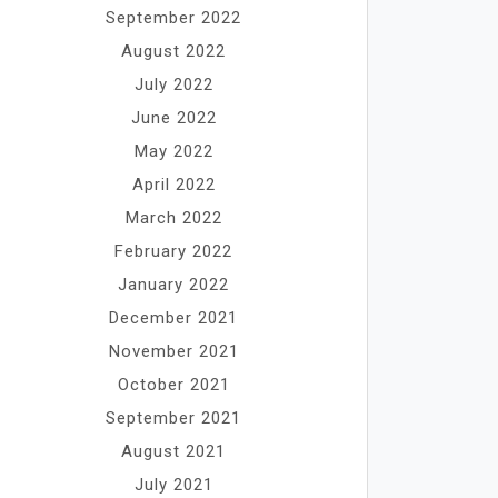
September 2022
August 2022
July 2022
June 2022
May 2022
April 2022
March 2022
February 2022
January 2022
December 2021
November 2021
October 2021
September 2021
August 2021
July 2021