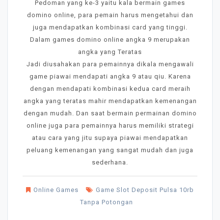
Pedoman yang ke-3 yaitu kala bermain games
domino online, para pemain harus mengetahui dan
juga mendapatkan kombinasi card yang tinggi.
Dalam games domino online angka 9 merupakan
angka yang Teratas
Jadi diusahakan para pemainnya dikala mengawali
game piawai mendapati angka 9 atau qiu. Karena
dengan mendapati kombinasi kedua card meraih
angka yang teratas mahir mendapatkan kemenangan
dengan mudah. Dan saat bermain permainan domino
online juga para pemainnya harus memiliki strategi
atau cara yang jitu supaya piawai mendapatkan
peluang kemenangan yang sangat mudah dan juga
sederhana.
Online Games
Game Slot Deposit Pulsa 10rb
Tanpa Potongan