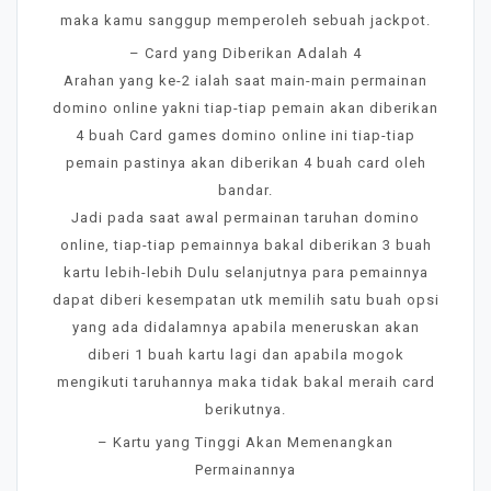
maka kamu sanggup memperoleh sebuah jackpot.
– Card yang Diberikan Adalah 4
Arahan yang ke-2 ialah saat main-main permainan
domino online yakni tiap-tiap pemain akan diberikan
4 buah Card games domino online ini tiap-tiap
pemain pastinya akan diberikan 4 buah card oleh
bandar.
Jadi pada saat awal permainan taruhan domino
online, tiap-tiap pemainnya bakal diberikan 3 buah
kartu lebih-lebih Dulu selanjutnya para pemainnya
dapat diberi kesempatan utk memilih satu buah opsi
yang ada didalamnya apabila meneruskan akan
diberi 1 buah kartu lagi dan apabila mogok
mengikuti taruhannya maka tidak bakal meraih card
berikutnya.
– Kartu yang Tinggi Akan Memenangkan
Permainannya