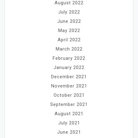
August 2022
July 2022
June 2022
May 2022
April 2022
March 2022
February 2022
January 2022
December 2021
November 2021
October 2021
September 2021
August 2021
July 2021
June 2021