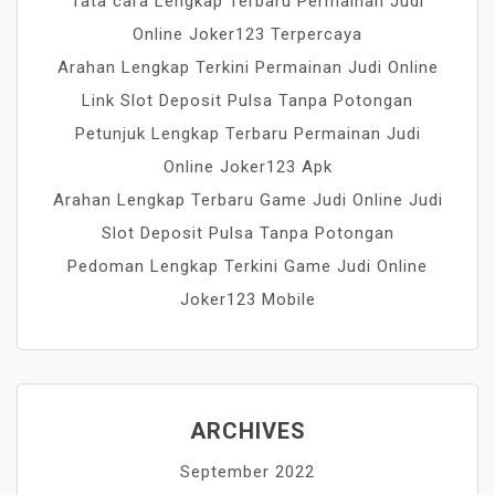
Tata cara Lengkap Terbaru Permainan Judi
Online Joker123 Terpercaya
Arahan Lengkap Terkini Permainan Judi Online
Link Slot Deposit Pulsa Tanpa Potongan
Petunjuk Lengkap Terbaru Permainan Judi
Online Joker123 Apk
Arahan Lengkap Terbaru Game Judi Online Judi
Slot Deposit Pulsa Tanpa Potongan
Pedoman Lengkap Terkini Game Judi Online
Joker123 Mobile
ARCHIVES
September 2022