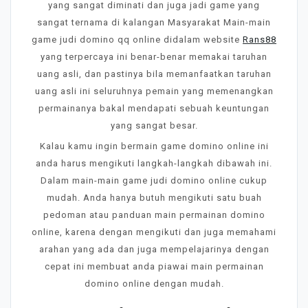
yang sangat diminati dan juga jadi game yang
sangat ternama di kalangan Masyarakat Main-main
game judi domino qq online didalam website
Rans88
yang terpercaya ini benar-benar memakai taruhan
uang asli, dan pastinya bila memanfaatkan taruhan
uang asli ini seluruhnya pemain yang memenangkan
permainanya bakal mendapati sebuah keuntungan
yang sangat besar.
Kalau kamu ingin bermain game domino online ini
anda harus mengikuti langkah-langkah dibawah ini.
Dalam main-main game judi domino online cukup
mudah. Anda hanya butuh mengikuti satu buah
pedoman atau panduan main permainan domino
online, karena dengan mengikuti dan juga memahami
arahan yang ada dan juga mempelajarinya dengan
cepat ini membuat anda piawai main permainan
domino online dengan mudah.