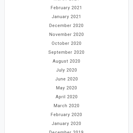
February 2021
January 2021
December 2020
November 2020
October 2020
September 2020
August 2020
July 2020
June 2020
May 2020
April 2020
March 2020
February 2020
January 2020
December 2019