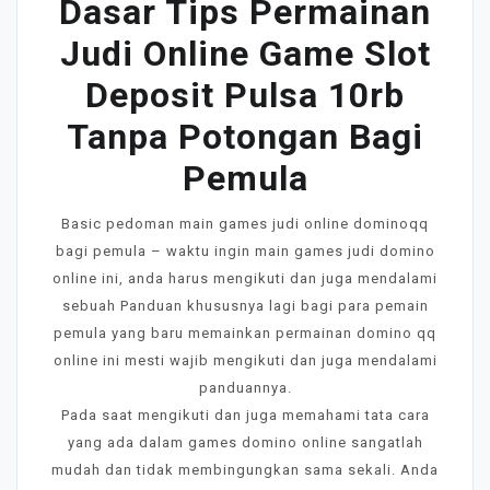
Dasar Tips Permainan
Judi Online Game Slot
Deposit Pulsa 10rb
Tanpa Potongan Bagi
Pemula
Basic pedoman main games judi online dominoqq
bagi pemula – waktu ingin main games judi domino
online ini, anda harus mengikuti dan juga mendalami
sebuah Panduan khususnya lagi bagi para pemain
pemula yang baru memainkan permainan domino qq
online ini mesti wajib mengikuti dan juga mendalami
panduannya.
Pada saat mengikuti dan juga memahami tata cara
yang ada dalam games domino online sangatlah
mudah dan tidak membingungkan sama sekali. Anda