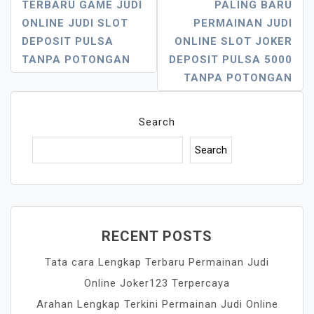
TERBARU GAME JUDI
PALING BARU
Navigation
ONLINE JUDI SLOT
PERMAINAN JUDI
DEPOSIT PULSA
ONLINE SLOT JOKER
TANPA POTONGAN
DEPOSIT PULSA 5000
TANPA POTONGAN
Search
Search
RECENT POSTS
Tata cara Lengkap Terbaru Permainan Judi
Online Joker123 Terpercaya
Arahan Lengkap Terkini Permainan Judi Online