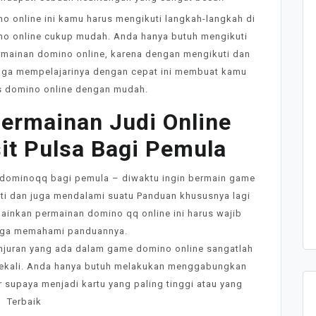
 online ini kamu harus mengikuti langkah-langkah di
no online cukup mudah. Anda hanya butuh mengikuti
mainan domino online, karena dengan mengikuti dan
uga mempelajarinya dengan cepat ini membuat kamu
 domino online dengan mudah.
Permainan Judi Online
sit Pulsa Bagi Pemula
e dominoqq bagi pemula – diwaktu ingin bermain game
uti dan juga mendalami suatu Panduan khususnya lagi
inkan permainan domino qq online ini harus wajib
juga memahami panduannya.
njuran yang ada dalam game domino online sangatlah
kali. Anda hanya butuh melakukan menggabungkan
 supaya menjadi kartu yang paling tinggi atau yang
Terbaik