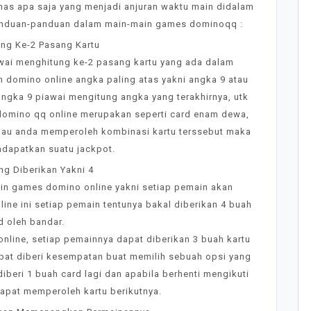
has apa saja yang menjadi anjuran waktu main didalam
panduan-panduan dalam main-main games dominoqq :
ng Ke-2 Pasang Kartu
awai menghitung ke-2 pasang kartu yang ada dalam
 domino online angka paling atas yakni angka 9 atau
angka 9 piawai mengitung angka yang terakhirnya, utk
domino qq online merupakan seperti card enam dewa,
Kalau anda memperoleh kombinasi kartu terssebut maka
dapatkan suatu jackpot.
ng Diberikan Yakni 4
ain games domino online yakni setiap pemain akan
ine ini setiap pemain tentunya bakal diberikan 4 buah
d oleh bandar.
nline, setiap pemainnya dapat diberikan 3 buah kartu
pat diberi kesempatan buat memilih sebuah opsi yang
iberi 1 buah card lagi dan apabila berhenti mengikuti
apat memperoleh kartu berikutnya.