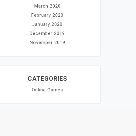
March 2020
February 2020
January 2020
December 2019
November 2019
CATEGORIES
Online Games