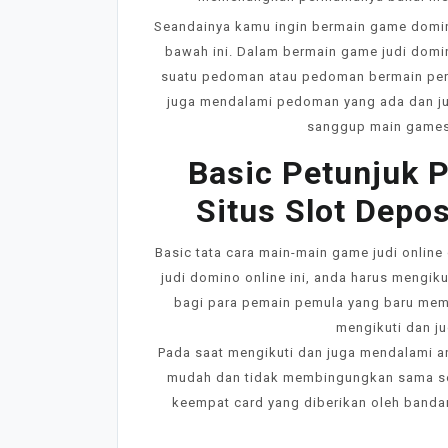
Seandainya kamu ingin bermain game domino
bawah ini. Dalam bermain game judi domi
suatu pedoman atau pedoman bermain per
juga mendalami pedoman yang ada dan j
sanggup main games
Basic Petunjuk 
Situs Slot Depo
Basic tata cara main-main game judi onlin
judi domino online ini, anda harus mengik
bagi para pemain pemula yang baru mema
mengikuti dan 
Pada saat mengikuti dan juga mendalami a
mudah dan tidak membingungkan sama se
keempat card yang diberikan oleh bandar