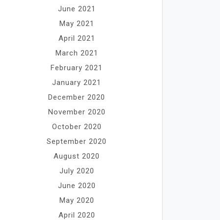
June 2021
May 2021
April 2021
March 2021
February 2021
January 2021
December 2020
November 2020
October 2020
September 2020
August 2020
July 2020
June 2020
May 2020
April 2020