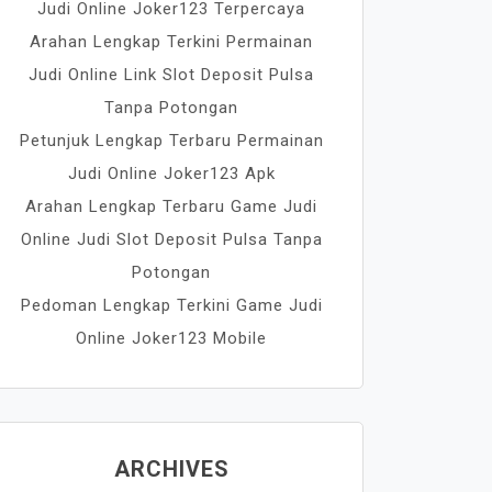
Judi Online Joker123 Terpercaya
Arahan Lengkap Terkini Permainan
Judi Online Link Slot Deposit Pulsa
Tanpa Potongan
Petunjuk Lengkap Terbaru Permainan
Judi Online Joker123 Apk
Arahan Lengkap Terbaru Game Judi
Online Judi Slot Deposit Pulsa Tanpa
Potongan
Pedoman Lengkap Terkini Game Judi
Online Joker123 Mobile
ARCHIVES