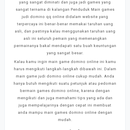
yang sangat diminati dan juga jadi games yang
sangat ternama di kalangan Penduduk Main games
judi domino qq online didalam website yang
terpercaya ini benar-benar memakai taruhan uang
asli, dan pastinya kalau menggunakan taruhan uang
asli ini seluruh pemain yang memenangkan
permainanya bakal mendapati satu buah keuntungan
yang sangat besar.
Kalau kamu ingin main game domino online ini kamu
harus mengikuti langkah-langkah dibawah ini. Dalam
main game judi domino online cukup mudah. Anda
hanya butuh mengikuti suatu petunjuk atau pedoman
bermain games domino online, karena dengan
mengikuti dan juga memahami tips yang ada dan
juga mempelajarinya dengan cepat ini membuat
anda mampu main games domino online dengan
mudah.