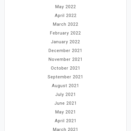
May 2022
April 2022
March 2022
February 2022
January 2022
December 2021
November 2021
October 2021
September 2021
August 2021
July 2021
June 2021
May 2021
April 2021
March 2021