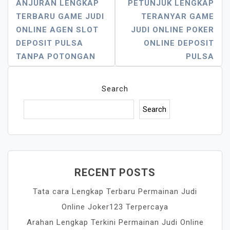
Post
ANJURAN LENGKAP
PETUNJUK LENGKAP
TERBARU GAME JUDI
TERANYAR GAME
Navigation
ONLINE AGEN SLOT
JUDI ONLINE POKER
DEPOSIT PULSA
ONLINE DEPOSIT
TANPA POTONGAN
PULSA
Search
Search
RECENT POSTS
Tata cara Lengkap Terbaru Permainan Judi
Online Joker123 Terpercaya
Arahan Lengkap Terkini Permainan Judi Online