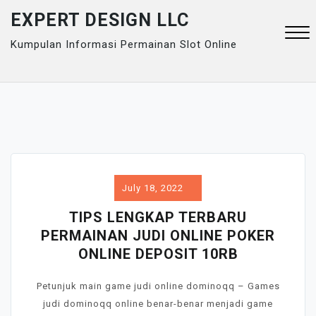
Skip
EXPERT DESIGN LLC
to
Kumpulan Informasi Permainan Slot Online
content
Close
Menu
July 18, 2022
TIPS LENGKAP TERBARU
PERMAINAN JUDI ONLINE POKER
ONLINE DEPOSIT 10RB
Petunjuk main game judi online dominoqq – Games
judi dominoqq online benar-benar menjadi game