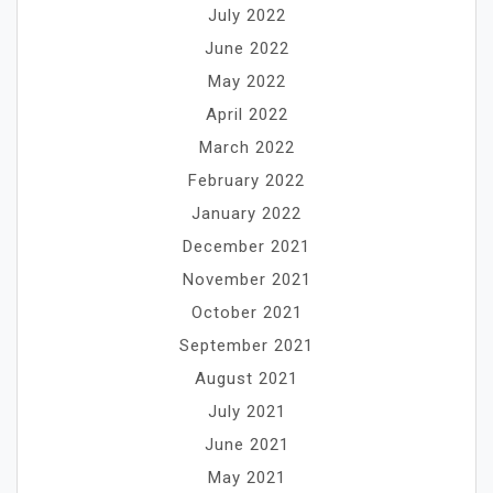
July 2022
June 2022
May 2022
April 2022
March 2022
February 2022
January 2022
December 2021
November 2021
October 2021
September 2021
August 2021
July 2021
June 2021
May 2021