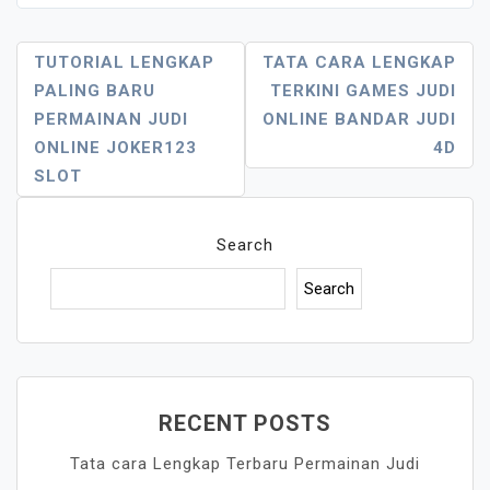
Post
TUTORIAL LENGKAP
TATA CARA LENGKAP
PALING BARU
TERKINI GAMES JUDI
Navigation
PERMAINAN JUDI
ONLINE BANDAR JUDI
ONLINE JOKER123
4D
SLOT
Search
Search
RECENT POSTS
Tata cara Lengkap Terbaru Permainan Judi