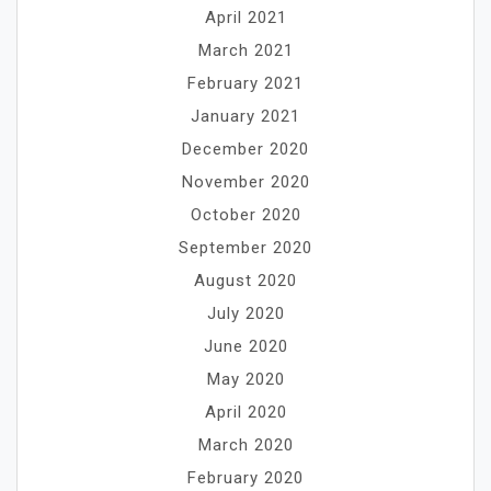
April 2021
March 2021
February 2021
January 2021
December 2020
November 2020
October 2020
September 2020
August 2020
July 2020
June 2020
May 2020
April 2020
March 2020
February 2020