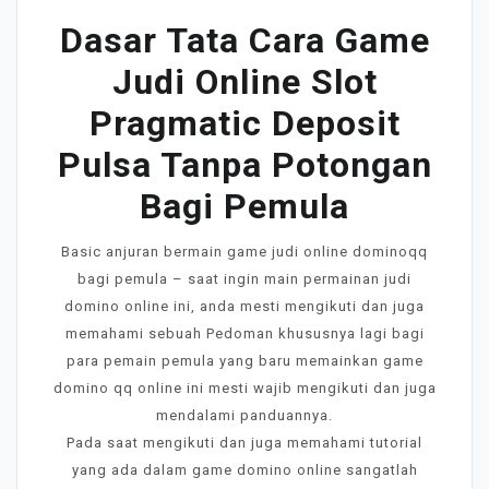
Dasar Tata Cara Game
Judi Online Slot
Pragmatic Deposit
Pulsa Tanpa Potongan
Bagi Pemula
Basic anjuran bermain game judi online dominoqq
bagi pemula – saat ingin main permainan judi
domino online ini, anda mesti mengikuti dan juga
memahami sebuah Pedoman khususnya lagi bagi
para pemain pemula yang baru memainkan game
domino qq online ini mesti wajib mengikuti dan juga
mendalami panduannya.
Pada saat mengikuti dan juga memahami tutorial
yang ada dalam game domino online sangatlah