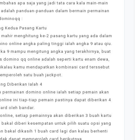
mbahas apa saja yang jadi tata cara kala main-main
i adalah panduan-panduan dalam bermain permainan
dominoqq :
ng Kedua Pasang Kartu
mahir menghitung ke-2 pasang kartu yang ada dalam
o online angka paling tinggi ialah angka 9 atau qiu.
gka 9 mampu mengitung angka yang terakhirnya, buat
s domino qq online adalah seperti kartu enam dewa,
. Jikalau kamu mendapatkan kombinasi card terssebut
emperoleh satu buah jackpot.
ang Diberikan Ialah 4
n permainan domino online ialah setiap pemain akan
line ini tiap-tiap pemain pastinya dapat diberikan 4
ard oleh bandar.
nline, setiap pemainnya akan diberikan 3 buah kartu
a bakal diberi kesempatan untuk pilih suatu opsi yang
bakal dikasih 1 buah card lagi dan kalau berhenti
idak dapat memperoleh card berikutnya.