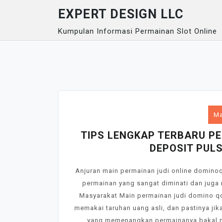
Skip
EXPERT DESIGN LLC
to
Kumpulan Informasi Permainan Slot Online
content
Ma
TIPS LENGKAP TERBARU PE
DEPOSIT PUL
Anjuran main permainan judi online domino
permainan yang sangat diminati dan juga
Masyarakat Main permainan judi domino qq
memakai taruhan uang asli, dan pastinya ji
yang memenangkan permainanya bakal m