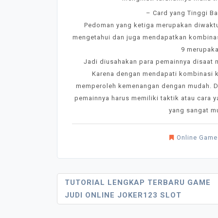
– Card yang Tinggi 
Pedoman yang ketiga merupakan diwaktu
mengetahui dan juga mendapatkan kombinas
9 merupaka
Jadi diusahakan para pemainnya disaat 
Karena dengan mendapati kombinasi k
memperoleh kemenangan dengan mudah. Da
pemainnya harus memiliki taktik atau cara
yang sangat m
Online Game
Post
TUTORIAL LENGKAP TERBARU GAME
JUDI ONLINE JOKER123 SLOT
Navigation