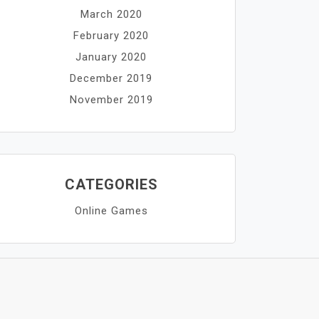
March 2020
February 2020
January 2020
December 2019
November 2019
CATEGORIES
Online Games