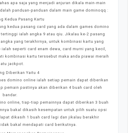
ahas apa saja yang menjadi anjuran dikala main-main
 adalah panduan-panduan dalam main game dominoqq :
ng Kedua Pasang Kartu
itung kedua pasang card yang ada dalam games domino
ertinggi ialah angka 9 atau qiu. Jikalau ke-2 pasang
angka yang terakhirnya, untuk kombinasi kartu yang
ialah seperti card enam dewa, card murni yang kecil,
ti kombinasi kartu terssebut maka anda piawai meraih
atu jackpot.
ng Diberikan Yaitu 4
es domino online ialah setiap pemain dapat diberikan
ap pemain pastinya akan diberikan 4 buah card oleh
bandar.
no online, tiap-tiap pemainnya dapat diberikan 3 buah
ainnya bakal dikasih kesempatan untuk pilih suatu opsi
pat dikasih 1 buah card lagi dan jikalau berakhir
idak bakal mendapati card berikutnya.