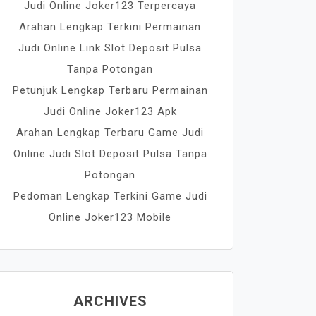
Judi Online Joker123 Terpercaya
Arahan Lengkap Terkini Permainan
Judi Online Link Slot Deposit Pulsa
Tanpa Potongan
Petunjuk Lengkap Terbaru Permainan
Judi Online Joker123 Apk
Arahan Lengkap Terbaru Game Judi
Online Judi Slot Deposit Pulsa Tanpa
Potongan
Pedoman Lengkap Terkini Game Judi
Online Joker123 Mobile
ARCHIVES