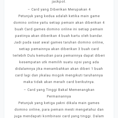
jackpot.
– Card yang Diberikan Merupakan 4
Petunjuk yang kedua adalah ketika main game
domino online yaitu setiap pemain akan diberikan 4
buah Card games domino online ini setiap pemain
pastinya akan diberikan 4 buah kartu oleh bandar.
Jadi pada saat awal games taruhan domino online,
setiap pemainnya akan diberikan 3 buah card
terlebih Dulu kemudian para pemainnya dapat diberi
kesempatan utk memilih suatu opsi yang ada
didalamnya jika menambahkan akan diberi 1 buah
card lagi dan jikalau mogok mengikuti taruhannya
maka tidak akan meraih card berikutnya.
– Card yang Tinggi Bakal Memenangkan
Permainannya
Petunjuk yang ketiga yakni dikala main games
domino online, para pemain mesti mengetahui dan
juga mendapati kombinasi card yang tinggi. Dalam