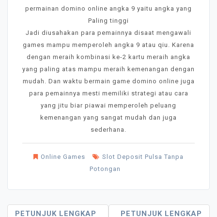
permainan domino online angka 9 yaitu angka yang
Paling tinggi
Jadi diusahakan para pemainnya disaat mengawali
games mampu memperoleh angka 9 atau qiu. Karena
dengan meraih kombinasi ke-2 kartu meraih angka
yang paling atas mampu meraih kemenangan dengan
mudah. Dan waktu bermain game domino online juga
para pemainnya mesti memiliki strategi atau cara
yang jitu biar piawai memperoleh peluang
kemenangan yang sangat mudah dan juga
sederhana.
Online Games
Slot Deposit Pulsa Tanpa
Potongan
Post
PETUNJUK LENGKAP
PETUNJUK LENGKAP