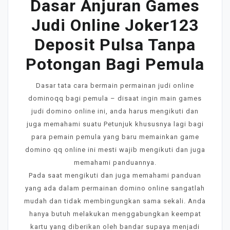
Dasar Anjuran Games
Judi Online Joker123
Deposit Pulsa Tanpa
Potongan Bagi Pemula
Dasar tata cara bermain permainan judi online
dominoqq bagi pemula – disaat ingin main games
judi domino online ini, anda harus mengikuti dan
juga memahami suatu Petunjuk khususnya lagi bagi
para pemain pemula yang baru memainkan game
domino qq online ini mesti wajib mengikuti dan juga
memahami panduannya.
Pada saat mengikuti dan juga memahami panduan
yang ada dalam permainan domino online sangatlah
mudah dan tidak membingungkan sama sekali. Anda
hanya butuh melakukan menggabungkan keempat
kartu yang diberikan oleh bandar supaya menjadi