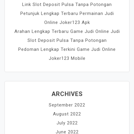
Link Slot Deposit Pulsa Tanpa Potongan
Petunjuk Lengkap Terbaru Permainan Judi
Online Joker123 Apk
Arahan Lengkap Terbaru Game Judi Online Judi
Slot Deposit Pulsa Tanpa Potongan
Pedoman Lengkap Terkini Game Judi Online
Joker123 Mobile
ARCHIVES
September 2022
August 2022
July 2022
June 2022