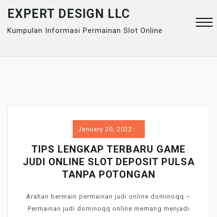
Skip
EXPERT DESIGN LLC
to
Kumpulan Informasi Permainan Slot Online
content
Close
Menu
January 20, 2022
TIPS LENGKAP TERBARU GAME
JUDI ONLINE SLOT DEPOSIT PULSA
TANPA POTONGAN
Arahan bermain permainan judi online dominoqq –
Permainan judi dominoqq online memang menjadi