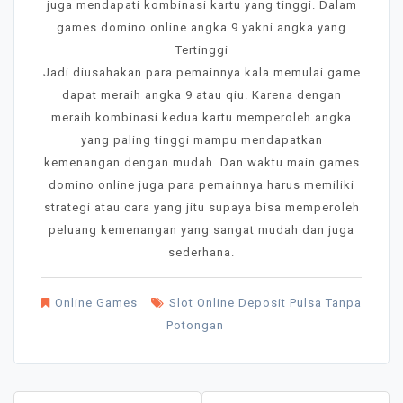
juga mendapati kombinasi kartu yang tinggi. Dalam
games domino online angka 9 yakni angka yang
Tertinggi
Jadi diusahakan para pemainnya kala memulai game
dapat meraih angka 9 atau qiu. Karena dengan
meraih kombinasi kedua kartu memperoleh angka
yang paling tinggi mampu mendapatkan
kemenangan dengan mudah. Dan waktu main games
domino online juga para pemainnya harus memiliki
strategi atau cara yang jitu supaya bisa memperoleh
peluang kemenangan yang sangat mudah dan juga
sederhana.
Online Games
Slot Online Deposit Pulsa Tanpa
Potongan