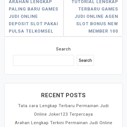
Post
ARAHAN LENGKAP
TUTORIAL LENGKAP
PALING BARU GAMES
TERBARU GAMES
Navigation
JUDI ONLINE
JUDI ONLINE AGEN
DEPOSIT SLOT PAKAI
SLOT BONUS NEW
PULSA TELKOMSEL
MEMBER 100
Search
Search
RECENT POSTS
Tata cara Lengkap Terbaru Permainan Judi
Online Joker123 Terpercaya
Arahan Lengkap Terkini Permainan Judi Online