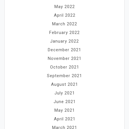
May 2022
April 2022
March 2022
February 2022
January 2022
December 2021
November 2021
October 2021
September 2021
August 2021
July 2021
June 2021
May 2021
April 2021
March 2021