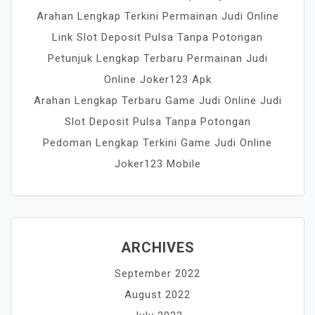
Arahan Lengkap Terkini Permainan Judi Online
Link Slot Deposit Pulsa Tanpa Potongan
Petunjuk Lengkap Terbaru Permainan Judi
Online Joker123 Apk
Arahan Lengkap Terbaru Game Judi Online Judi
Slot Deposit Pulsa Tanpa Potongan
Pedoman Lengkap Terkini Game Judi Online
Joker123 Mobile
ARCHIVES
September 2022
August 2022