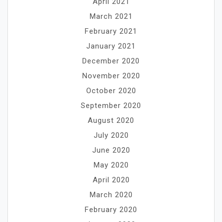
April 2021
March 2021
February 2021
January 2021
December 2020
November 2020
October 2020
September 2020
August 2020
July 2020
June 2020
May 2020
April 2020
March 2020
February 2020