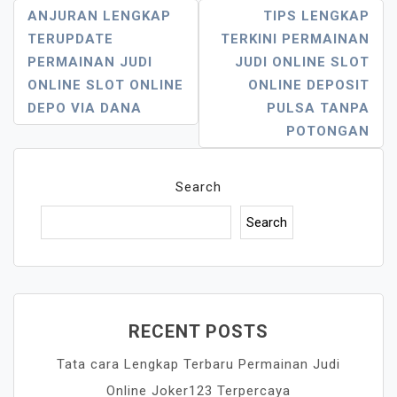
Post
ANJURAN LENGKAP
TIPS LENGKAP
TERUPDATE
TERKINI PERMAINAN
Navigation
PERMAINAN JUDI
JUDI ONLINE SLOT
ONLINE SLOT ONLINE
ONLINE DEPOSIT
DEPO VIA DANA
PULSA TANPA
POTONGAN
Search
Search
RECENT POSTS
Tata cara Lengkap Terbaru Permainan Judi
Online Joker123 Terpercaya