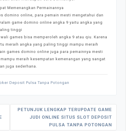
Dapat Memenangkan Permainannya
es domino online, para pemain mesti mengetahui dan
 Dalam game domino online angka 9 yaitu angka yang
aling tinggi
wali games bisa memperoleh angka 9 atau qiu. Karena
tu meraih angka yang paling tinggi mampu meraih
in games domino online juga para pemainnya mesti
paya mampu meraih kesempatan kemenangan yang sangat
an juga sederhana.
Joker Deposit Pulsa Tanpa Potongan
PETUNJUK LENGKAP TERUPDATE GAME
E
JUDI ONLINE SITUS SLOT DEPOSIT
PULSA TANPA POTONGAN