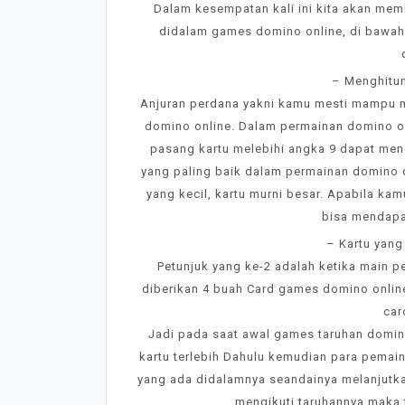
Dalam kesempatan kali ini kita akan memb
didalam games domino online, di bawah
– Menghitu
Anjuran perdana yakni kamu mesti mampu 
domino online. Dalam permainan domino onl
pasang kartu melebihi angka 9 dapat meng
yang paling baik dalam permainan domino q
yang kecil, kartu murni besar. Apabila k
bisa mendapa
– Kartu yang
Petunjuk yang ke-2 adalah ketika main p
diberikan 4 buah Card games domino online 
car
Jadi pada saat awal games taruhan domino
kartu terlebih Dahulu kemudian para pemai
yang ada didalamnya seandainya melanjutkan
mengikuti taruhannya maka 