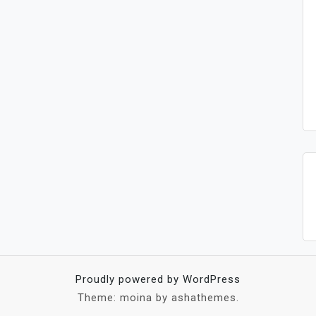
Proudly powered by WordPress
Theme: moina by ashathemes.