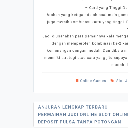
– Card yang Tinggi 
Arahan yang ketiga adalah saat main gam
juga meraih kombinasi kartu yang tinggi.
P
Jadi diusahakan para pemainnya kala menga
dengan memperoleh kombinasi ke-2 kar
kemenangan dengan mudah. Dan dikala ma
memiliki strategi atau cara yang jitu su
mudah d
Online Games
Slot 
Post
ANJURAN LENGKAP TERBARU
PERMAINAN JUDI ONLINE SLOT ONLIN
Navigation
DEPOSIT PULSA TANPA POTONGAN