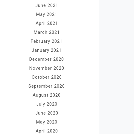
June 2021
May 2021
April 2021
March 2021
February 2021
January 2021
December 2020
November 2020
October 2020
September 2020
August 2020
July 2020
June 2020
May 2020
April 2020