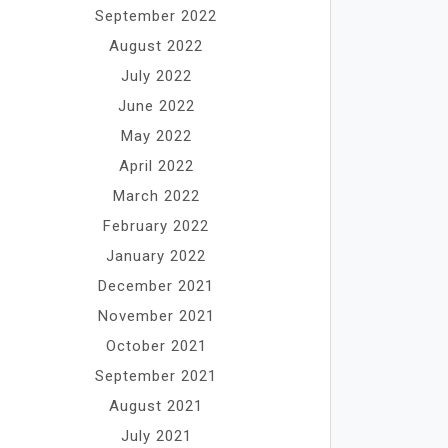
September 2022
August 2022
July 2022
June 2022
May 2022
April 2022
March 2022
February 2022
January 2022
December 2021
November 2021
October 2021
September 2021
August 2021
July 2021