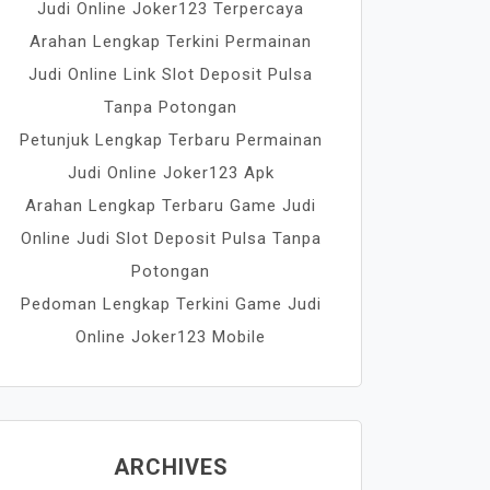
Judi Online Joker123 Terpercaya
Arahan Lengkap Terkini Permainan
Judi Online Link Slot Deposit Pulsa
Tanpa Potongan
Petunjuk Lengkap Terbaru Permainan
Judi Online Joker123 Apk
Arahan Lengkap Terbaru Game Judi
Online Judi Slot Deposit Pulsa Tanpa
Potongan
Pedoman Lengkap Terkini Game Judi
Online Joker123 Mobile
ARCHIVES