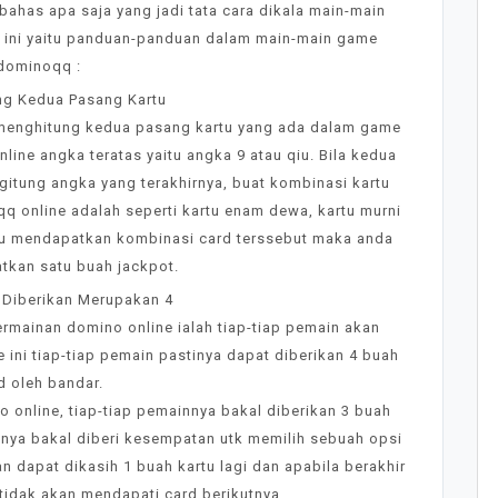
ahas apa saja yang jadi tata cara dikala main-main
 ini yaitu panduan-panduan dalam main-main game
dominoqq :
ng Kedua Pasang Kartu
menghitung kedua pasang kartu yang ada dalam game
ine angka teratas yaitu angka 9 atau qiu. Bila kedua
itung angka yang terakhirnya, buat kombinasi kartu
q online adalah seperti kartu enam dewa, kartu murni
amu mendapatkan kombinasi card terssebut maka anda
tkan satu buah jackpot.
 Diberikan Merupakan 4
ermainan domino online ialah tiap-tiap pemain akan
ini tiap-tiap pemain pastinya dapat diberikan 4 buah
d oleh bandar.
 online, tiap-tiap pemainnya bakal diberikan 3 buah
nnya bakal diberi kesempatan utk memilih sebuah opsi
 dapat dikasih 1 buah kartu lagi dan apabila berakhir
tidak akan mendapati card berikutnya.