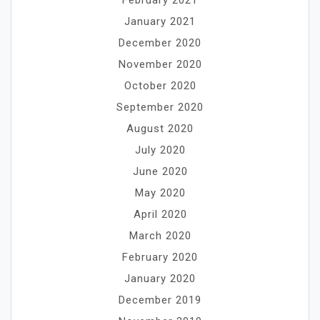
January 2021
December 2020
November 2020
October 2020
September 2020
August 2020
July 2020
June 2020
May 2020
April 2020
March 2020
February 2020
January 2020
December 2019