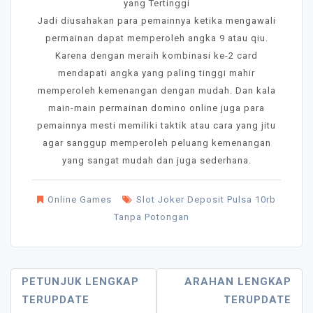
yang Tertinggi
Jadi diusahakan para pemainnya ketika mengawali
permainan dapat memperoleh angka 9 atau qiu.
Karena dengan meraih kombinasi ke-2 card
mendapati angka yang paling tinggi mahir
memperoleh kemenangan dengan mudah. Dan kala
main-main permainan domino online juga para
pemainnya mesti memiliki taktik atau cara yang jitu
agar sanggup memperoleh peluang kemenangan
yang sangat mudah dan juga sederhana.
Online Games
Slot Joker Deposit Pulsa 10rb
Tanpa Potongan
Post
PETUNJUK LENGKAP
ARAHAN LENGKAP
TERUPDATE
TERUPDATE
Navigation