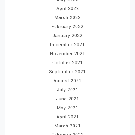
April 2022
March 2022
February 2022
January 2022
December 2021
November 2021
October 2021
September 2021
August 2021
July 2021
June 2021
May 2021
April 2021
March 2021
February 2021