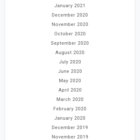
January 2021
December 2020
November 2020
October 2020
September 2020
August 2020
July 2020
June 2020
May 2020
April 2020
March 2020
February 2020
January 2020
December 2019
November 2019