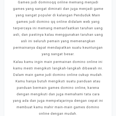
Games judi dominoqq online memang menjadi
games yang sangat diminati dan juga menjadi game
yang sangat populer di kalangan Penduduk Main
games judi domino qq online didalam web yang
terpercaya ini memang memanfaatkan taruhan uang
asli, dan pastinya kalau menggunakan taruhan uang
asli ini seluruh pemain yang memenangkan
permainanya dapat mendapatkan suatu keuntungan
yang sangat besar.
Kalau kamu ingin main permainan domino online ini
kamu mesti mengikuti langkah-langkah dibawah ini.
Dalam main game judi domino online cukup mudah.
Kamu hanya butuh mengikuti suatu panduan atau
panduan bermain games domino online, karena
dengan mengikuti dan juga memahami tata cara
yang ada dan juga mempelajarinya dengan cepat ini
membuat kamu mahir main-main games domino
online dengan mudah.