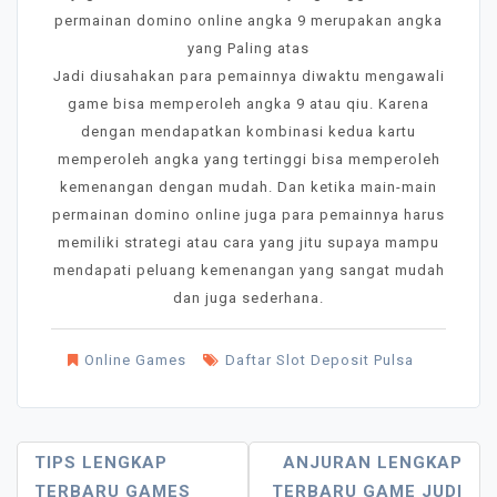
permainan domino online angka 9 merupakan angka
yang Paling atas
Jadi diusahakan para pemainnya diwaktu mengawali
game bisa memperoleh angka 9 atau qiu. Karena
dengan mendapatkan kombinasi kedua kartu
memperoleh angka yang tertinggi bisa memperoleh
kemenangan dengan mudah. Dan ketika main-main
permainan domino online juga para pemainnya harus
memiliki strategi atau cara yang jitu supaya mampu
mendapati peluang kemenangan yang sangat mudah
dan juga sederhana.
Online Games
Daftar Slot Deposit Pulsa
Post
TIPS LENGKAP
ANJURAN LENGKAP
TERBARU GAMES
TERBARU GAME JUDI