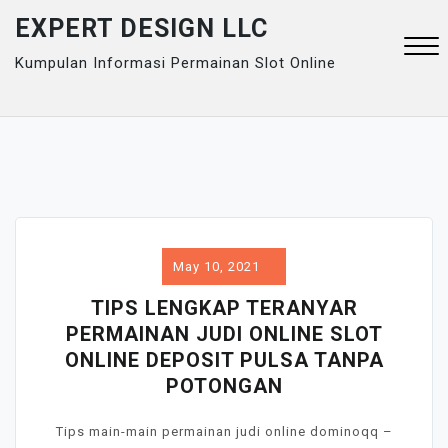
Skip
EXPERT DESIGN LLC
to
Kumpulan Informasi Permainan Slot Online
content
Close
Menu
May 10, 2021
TIPS LENGKAP TERANYAR
PERMAINAN JUDI ONLINE SLOT
ONLINE DEPOSIT PULSA TANPA
POTONGAN
Tips main-main permainan judi online dominoqq –