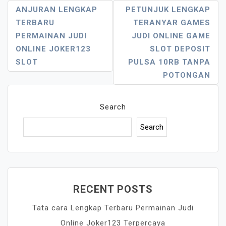
Post
ANJURAN LENGKAP
PETUNJUK LENGKAP
TERBARU
TERANYAR GAMES
Navigation
PERMAINAN JUDI
JUDI ONLINE GAME
ONLINE JOKER123
SLOT DEPOSIT
SLOT
PULSA 10RB TANPA
POTONGAN
Search
Search
RECENT POSTS
Tata cara Lengkap Terbaru Permainan Judi
Online Joker123 Terpercaya