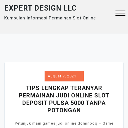
Skip
EXPERT DESIGN LLC
to
Kumpulan Informasi Permainan Slot Online
content
Close
Menu
August 7, 2021
TIPS LENGKAP TERANYAR
PERMAINAN JUDI ONLINE SLOT
DEPOSIT PULSA 5000 TANPA
POTONGAN
Petunjuk main games judi online dominoqq – Game