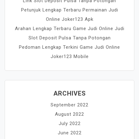
Link Slot Deposit Pulsa Tanpa Potongan
Petunjuk Lengkap Terbaru Permainan Judi
Online Joker123 Apk
Arahan Lengkap Terbaru Game Judi Online Judi
Slot Deposit Pulsa Tanpa Potongan
Pedoman Lengkap Terkini Game Judi Online
Joker123 Mobile
ARCHIVES
September 2022
August 2022
July 2022
June 2022