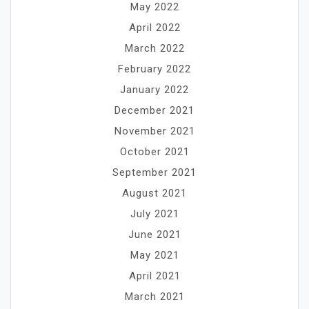
May 2022
April 2022
March 2022
February 2022
January 2022
December 2021
November 2021
October 2021
September 2021
August 2021
July 2021
June 2021
May 2021
April 2021
March 2021