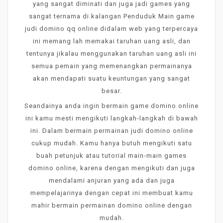
yang sangat diminati dan juga jadi games yang
sangat ternama di kalangan Penduduk Main game
judi domino qq online didalam web yang terpercaya
ini memang lah memakai taruhan uang asli, dan
tentunya jikalau menggunakan taruhan uang asli ini
semua pemain yang memenangkan permainanya
akan mendapati suatu keuntungan yang sangat
besar.
Seandainya anda ingin bermain game domino online
ini kamu mesti mengikuti langkah-langkah di bawah
ini. Dalam bermain permainan judi domino online
cukup mudah. Kamu hanya butuh mengikuti satu
buah petunjuk atau tutorial main-main games
domino online, karena dengan mengikuti dan juga
mendalami anjuran yang ada dan juga
mempelajarinya dengan cepat ini membuat kamu
mahir bermain permainan domino online dengan
mudah.