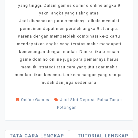
yang tinggi. Dalam games domino online angka 9
yakni angka yang Paling atas
Jadi diusahakan para pemainnya dikala memulai
permainan dapat memperoleh angka 9 atau qiu.
Karena dengan memperoleh kombinasi ke-2 kartu
mendapatkan angka yang teratas mahir mendapati
kemenangan dengan mudah. Dan ketika bermain
game domino online juga para pemainnya harus
memiliki strategi atau cara yang jitu agar mahir
mendapatkan kesempatan kemenangan yang sangat
mudah dan juga sederhana.
Online Games
Judi Slot Deposit Pulsa Tanpa
Potongan
Post
TATA CARA LENGKAP
TUTORIAL LENGKAP