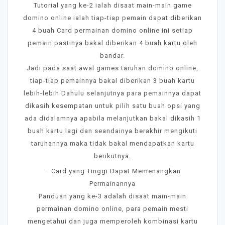
Tutorial yang ke-2 ialah disaat main-main game
domino online ialah tiap-tiap pemain dapat diberikan
4 buah Card permainan domino online ini setiap
pemain pastinya bakal diberikan 4 buah kartu oleh
bandar.
Jadi pada saat awal games taruhan domino online,
tiap-tiap pemainnya bakal diberikan 3 buah kartu
lebih-lebih Dahulu selanjutnya para pemainnya dapat
dikasih kesempatan untuk pilih satu buah opsi yang
ada didalamnya apabila melanjutkan bakal dikasih 1
buah kartu lagi dan seandainya berakhir mengikuti
taruhannya maka tidak bakal mendapatkan kartu
berikutnya.
– Card yang Tinggi Dapat Memenangkan
Permainannya
Panduan yang ke-3 adalah disaat main-main
permainan domino online, para pemain mesti
mengetahui dan juga memperoleh kombinasi kartu