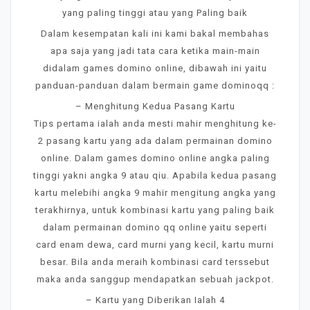
yang paling tinggi atau yang Paling baik
Dalam kesempatan kali ini kami bakal membahas
apa saja yang jadi tata cara ketika main-main
didalam games domino online, dibawah ini yaitu
panduan-panduan dalam bermain game dominoqq :
– Menghitung Kedua Pasang Kartu
Tips pertama ialah anda mesti mahir menghitung ke-
2 pasang kartu yang ada dalam permainan domino
online. Dalam games domino online angka paling
tinggi yakni angka 9 atau qiu. Apabila kedua pasang
kartu melebihi angka 9 mahir mengitung angka yang
terakhirnya, untuk kombinasi kartu yang paling baik
dalam permainan domino qq online yaitu seperti
card enam dewa, card murni yang kecil, kartu murni
besar. Bila anda meraih kombinasi card terssebut
maka anda sanggup mendapatkan sebuah jackpot.
– Kartu yang Diberikan Ialah 4