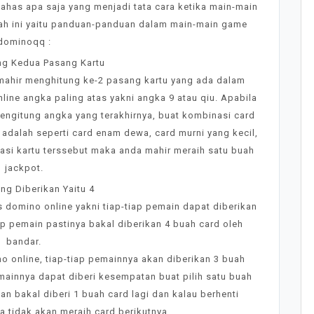
has apa saja yang menjadi tata cara ketika main-main
ah ini yaitu panduan-panduan dalam main-main game
dominoqq :
ng Kedua Pasang Kartu
ahir menghitung ke-2 pasang kartu yang ada dalam
ne angka paling atas yakni angka 9 atau qiu. Apabila
engitung angka yang terakhirnya, buat kombinasi card
adalah seperti card enam dewa, card murni yang kecil,
asi kartu terssebut maka anda mahir meraih satu buah
jackpot.
ang Diberikan Yaitu 4
 domino online yakni tiap-tiap pemain dapat diberikan
p pemain pastinya bakal diberikan 4 buah card oleh
bandar.
 online, tiap-tiap pemainnya akan diberikan 3 buah
pemainnya dapat diberi kesempatan buat pilih satu buah
n bakal diberi 1 buah card lagi dan kalau berhenti
 tidak akan meraih card berikutnya.