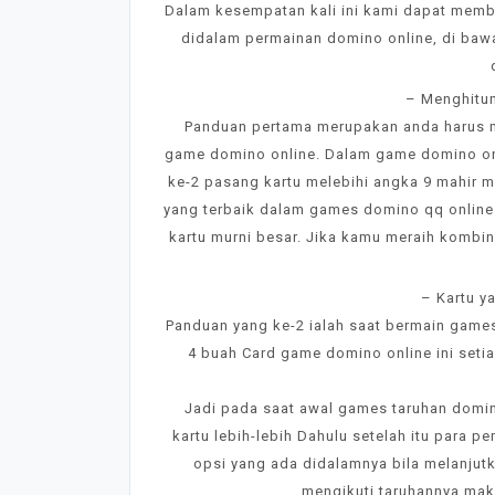
Dalam kesempatan kali ini kami dapat memba
didalam permainan domino online, di baw
– Menghitu
Panduan pertama merupakan anda harus m
game domino online. Dalam game domino onli
ke-2 pasang kartu melebihi angka 9 mahir m
yang terbaik dalam games domino qq online 
kartu murni besar. Jika kamu meraih kombin
– Kartu y
Panduan yang ke-2 ialah saat bermain games
4 buah Card game domino online ini setia
Jadi pada saat awal games taruhan domino
kartu lebih-lebih Dahulu setelah itu para 
opsi yang ada didalamnya bila melanjutka
mengikuti taruhannya maka