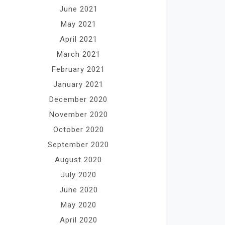
June 2021
May 2021
April 2021
March 2021
February 2021
January 2021
December 2020
November 2020
October 2020
September 2020
August 2020
July 2020
June 2020
May 2020
April 2020