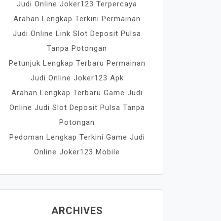
Judi Online Joker123 Terpercaya
Arahan Lengkap Terkini Permainan
Judi Online Link Slot Deposit Pulsa
Tanpa Potongan
Petunjuk Lengkap Terbaru Permainan
Judi Online Joker123 Apk
Arahan Lengkap Terbaru Game Judi
Online Judi Slot Deposit Pulsa Tanpa
Potongan
Pedoman Lengkap Terkini Game Judi
Online Joker123 Mobile
ARCHIVES