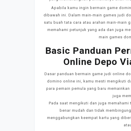
Apabila kamu ingin bermain game domino
dibawah ini. Dalam main-main games judi d
satu buah tata cara atau arahan main-main 
memahami petunjuk yang ada dan juga me
main games dom
Basic Panduan Per
Online Depo V
Dasar panduan bermain game judi online do
domino online ini, kamu mesti mengikuti 
para pemain pemula yang baru memainkan g
juga mem
Pada saat mengikuti dan juga memahami 
benar mudah dan tidak membingung
menggabungkan keempat kartu yang diberik
ata