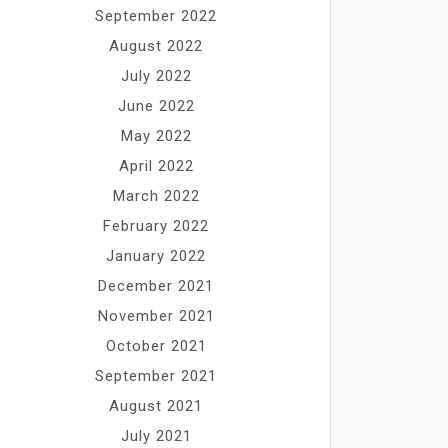
September 2022
August 2022
July 2022
June 2022
May 2022
April 2022
March 2022
February 2022
January 2022
December 2021
November 2021
October 2021
September 2021
August 2021
July 2021