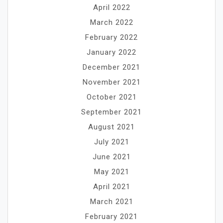
April 2022
March 2022
February 2022
January 2022
December 2021
November 2021
October 2021
September 2021
August 2021
July 2021
June 2021
May 2021
April 2021
March 2021
February 2021