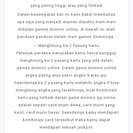
yang paling tinggi atau yang Terbaik
Dalam kesempatan kali ini kami bakal membahas
apa saja yang menjadi anjuran diwaktu main-main
didalam games domino online, di bawah ini ialah
panduan-panduan dalam main games dominoqq :
– Menghitung Ke-2 Pasang Kartu
Petunjuk perdana merupakan kamu harus sanggup
menghitung ke-2 pasang kartu yang ada dalam
games domino online. Dalam game domino online
angka paling atas yakni angka 9 atau qiu.
Seandainya ke-2 pasang kartu melebihi angka 9 bisa
mengitung angka yang terakhirnya, buat kombinasi
kartu yang terbaik dalam game domino qq online
adalah seperti card enam dewa, card murni yang
kecil, card murni besar. Seandainya kamu mendapati
kombinasi card terssebut maka kamu dapat
mendapati sebuah jackpot.