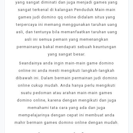
yang sangat diminati dan juga menjadi games yang
sangat terkenal di kalangan Penduduk Main-main
games judi domino qq online didalam situs yang
terpercaya ini memang menggunakan taruhan uang
asli, dan tentunya bila memanfaatkan taruhan uang
asli ini semua pemain yang memenangkan
permainanya bakal mendapati sebuah keuntungan
yang sangat besar.
Seandainya anda ingin main-main game domino
online ini anda mesti mengikuti langkah-langkah
dibawah ini. Dalam bermain permainan judi domino
online cukup mudah. Anda hanya perlu mengikuti
suatu pedoman atau arahan main-main games
domino online, karena dengan mengikuti dan juga
memahami tata cara yang ada dan juga
mempelajarinya dengan cepat ini membuat anda
mahir bermain games domino online dengan mudah.