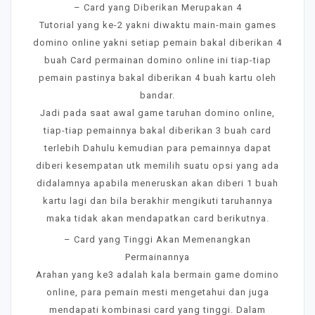
– Card yang Diberikan Merupakan 4
Tutorial yang ke-2 yakni diwaktu main-main games
domino online yakni setiap pemain bakal diberikan 4
buah Card permainan domino online ini tiap-tiap
pemain pastinya bakal diberikan 4 buah kartu oleh
bandar.
Jadi pada saat awal game taruhan domino online,
tiap-tiap pemainnya bakal diberikan 3 buah card
terlebih Dahulu kemudian para pemainnya dapat
diberi kesempatan utk memilih suatu opsi yang ada
didalamnya apabila meneruskan akan diberi 1 buah
kartu lagi dan bila berakhir mengikuti taruhannya
maka tidak akan mendapatkan card berikutnya.
– Card yang Tinggi Akan Memenangkan
Permainannya
Arahan yang ke3 adalah kala bermain game domino
online, para pemain mesti mengetahui dan juga
mendapati kombinasi card yang tinggi. Dalam