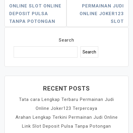
Navigation
ONLINE SLOT ONLINE
PERMAINAN JUDI
DEPOSIT PULSA
ONLINE JOKER123
TANPA POTONGAN
SLOT
Search
Search
RECENT POSTS
Tata cara Lengkap Terbaru Permainan Judi
Online Joker123 Terpercaya
Arahan Lengkap Terkini Permainan Judi Online
Link Slot Deposit Pulsa Tanpa Potongan