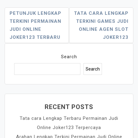
Post
PETUNJUK LENGKAP
TATA CARA LENGKAP
TERKINI PERMAINAN
TERKINI GAMES JUDI
Navigation
JUDI ONLINE
ONLINE AGEN SLOT
JOKER123 TERBARU
JOKER123
Search
Search
RECENT POSTS
Tata cara Lengkap Terbaru Permainan Judi
Online Joker123 Terpercaya
Arahan Lengkap Terkini Permainan Judi Online