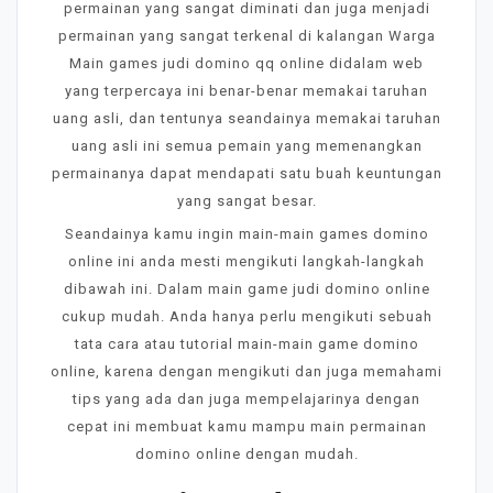
permainan yang sangat diminati dan juga menjadi
permainan yang sangat terkenal di kalangan Warga
Main games judi domino qq online didalam web
yang terpercaya ini benar-benar memakai taruhan
uang asli, dan tentunya seandainya memakai taruhan
uang asli ini semua pemain yang memenangkan
permainanya dapat mendapati satu buah keuntungan
yang sangat besar.
Seandainya kamu ingin main-main games domino
online ini anda mesti mengikuti langkah-langkah
dibawah ini. Dalam main game judi domino online
cukup mudah. Anda hanya perlu mengikuti sebuah
tata cara atau tutorial main-main game domino
online, karena dengan mengikuti dan juga memahami
tips yang ada dan juga mempelajarinya dengan
cepat ini membuat kamu mampu main permainan
domino online dengan mudah.