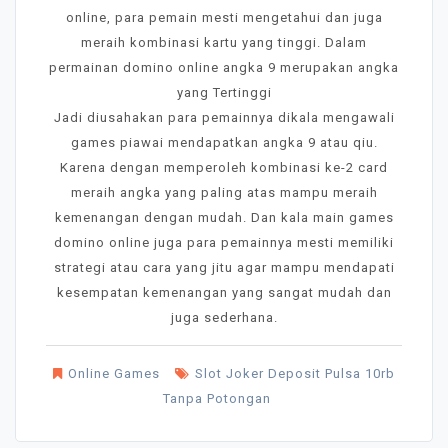
online, para pemain mesti mengetahui dan juga
meraih kombinasi kartu yang tinggi. Dalam
permainan domino online angka 9 merupakan angka
yang Tertinggi
Jadi diusahakan para pemainnya dikala mengawali
games piawai mendapatkan angka 9 atau qiu.
Karena dengan memperoleh kombinasi ke-2 card
meraih angka yang paling atas mampu meraih
kemenangan dengan mudah. Dan kala main games
domino online juga para pemainnya mesti memiliki
strategi atau cara yang jitu agar mampu mendapati
kesempatan kemenangan yang sangat mudah dan
juga sederhana.
Online Games
Slot Joker Deposit Pulsa 10rb
Tanpa Potongan