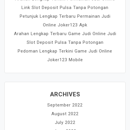
Link Slot Deposit Pulsa Tanpa Potongan
Petunjuk Lengkap Terbaru Permainan Judi
Online Joker123 Apk
Arahan Lengkap Terbaru Game Judi Online Judi
Slot Deposit Pulsa Tanpa Potongan
Pedoman Lengkap Terkini Game Judi Online
Joker123 Mobile
ARCHIVES
September 2022
August 2022
July 2022