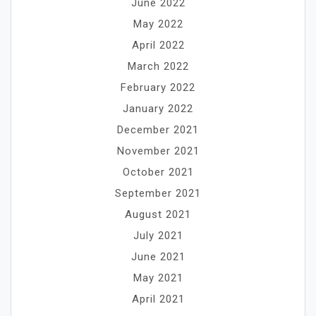
June 2022
May 2022
April 2022
March 2022
February 2022
January 2022
December 2021
November 2021
October 2021
September 2021
August 2021
July 2021
June 2021
May 2021
April 2021