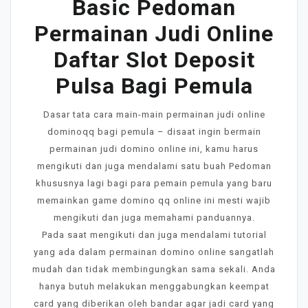
Basic Pedoman
Permainan Judi Online
Daftar Slot Deposit
Pulsa Bagi Pemula
Dasar tata cara main-main permainan judi online
dominoqq bagi pemula – disaat ingin bermain
permainan judi domino online ini, kamu harus
mengikuti dan juga mendalami satu buah Pedoman
khususnya lagi bagi para pemain pemula yang baru
memainkan game domino qq online ini mesti wajib
mengikuti dan juga memahami panduannya.
Pada saat mengikuti dan juga mendalami tutorial
yang ada dalam permainan domino online sangatlah
mudah dan tidak membingungkan sama sekali. Anda
hanya butuh melakukan menggabungkan keempat
card yang diberikan oleh bandar agar jadi card yang