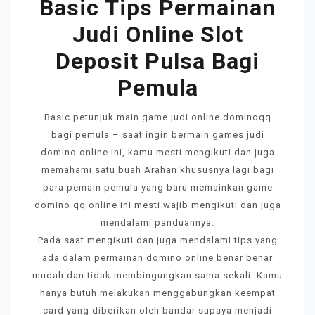
Basic Tips Permainan
Judi Online Slot
Deposit Pulsa Bagi
Pemula
Basic petunjuk main game judi online dominoqq
bagi pemula – saat ingin bermain games judi
domino online ini, kamu mesti mengikuti dan juga
memahami satu buah Arahan khususnya lagi bagi
para pemain pemula yang baru memainkan game
domino qq online ini mesti wajib mengikuti dan juga
mendalami panduannya.
Pada saat mengikuti dan juga mendalami tips yang
ada dalam permainan domino online benar benar
mudah dan tidak membingungkan sama sekali. Kamu
hanya butuh melakukan menggabungkan keempat
card yang diberikan oleh bandar supaya menjadi