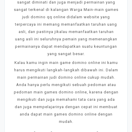
sangat diminati dan juga menjadi permainan yang
sangat terkenal di kalangan Warga Main-main games
judi domino qq online didalam website yang
terpercaya ini memang memanfaatkan taruhan uang
asli, dan pastinya jikalau memanfaatkan taruhan
uang asli ini seluruhnya pemain yang memenangkan
permainanya dapat mendapatkan suatu keuntungan
yang sangat besar.
Kalau kamu ingin main game domino online ini kamu
harus mengikuti langkah-langkah dibawah ini. Dalam
main permainan judi domino online cukup mudah.
Anda hanya perlu mengikuti sebuah pedoman atau
pedoman main games domino online, karena dengan
mengikuti dan juga memahami tata cara yang ada
dan juga mempelajarinya dengan cepat ini membuat
anda dapat main games domino online dengan
mudah.