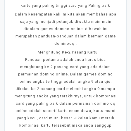
kartu yang paling tinggi atau yang Paling baik
Dalam kesempatan kali ini kita akan membahas apa
saja yang menjadi petunjuk diwaktu main-main
didalam games domino online, dibawah ini
merupakan panduan-panduan dalam bermain game
dominoqq :
– Menghitung Ke-2 Pasang Kartu
Panduan pertama adalah anda harus bisa
menghitung ke-2 pasang card yang ada dalam
permainan domino online. Dalam games domino
online angka tertinggi adalah angka 9 atau qiu.
Jikalau ke-2 pasang card melebihi angka 9 mampu
mengitung angka yang terakhirnya, untuk kombinasi
card yang paling baik dalam permainan domino qq
online adalah seperti kartu enam dewa, kartu murni
yang kecil, card murni besar. Jikalau kamu meraih
kombinasi kartu terssebut maka anda sanggup