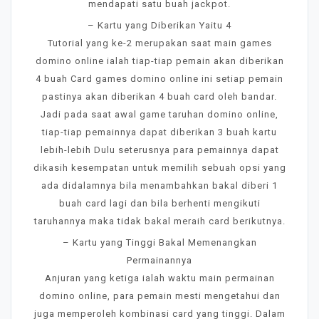
mendapati satu buah jackpot.
– Kartu yang Diberikan Yaitu 4
Tutorial yang ke-2 merupakan saat main games
domino online ialah tiap-tiap pemain akan diberikan
4 buah Card games domino online ini setiap pemain
pastinya akan diberikan 4 buah card oleh bandar.
Jadi pada saat awal game taruhan domino online,
tiap-tiap pemainnya dapat diberikan 3 buah kartu
lebih-lebih Dulu seterusnya para pemainnya dapat
dikasih kesempatan untuk memilih sebuah opsi yang
ada didalamnya bila menambahkan bakal diberi 1
buah card lagi dan bila berhenti mengikuti
taruhannya maka tidak bakal meraih card berikutnya.
– Kartu yang Tinggi Bakal Memenangkan
Permainannya
Anjuran yang ketiga ialah waktu main permainan
domino online, para pemain mesti mengetahui dan
juga memperoleh kombinasi card yang tinggi. Dalam