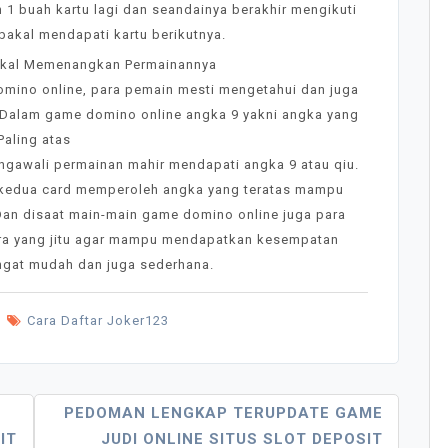
 1 buah kartu lagi dan seandainya berakhir mengikuti
bakal mendapati kartu berikutnya.
Bakal Memenangkan Permainannya
omino online, para pemain mesti mengetahui dan juga
 Dalam game domino online angka 9 yakni angka yang
Paling atas
ngawali permainan mahir mendapati angka 9 atau qiu.
kedua card memperoleh angka yang teratas mampu
n disaat main-main game domino online juga para
cara yang jitu agar mampu mendapatkan kesempatan
gat mudah dan juga sederhana.
Cara Daftar Joker123
PEDOMAN LENGKAP TERUPDATE GAME
IT
JUDI ONLINE SITUS SLOT DEPOSIT