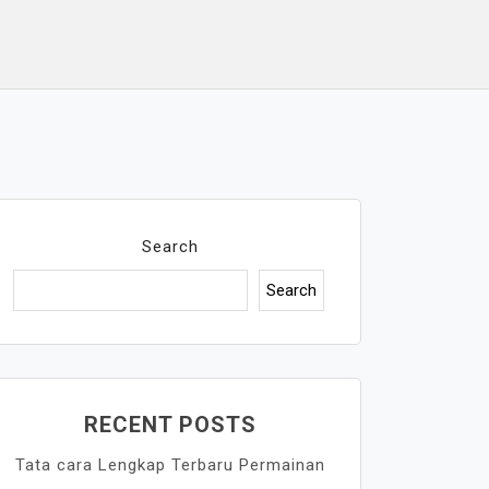
Search
Search
RECENT POSTS
Tata cara Lengkap Terbaru Permainan