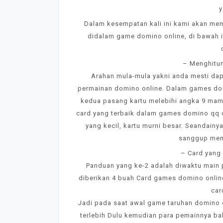
y
Dalam kesempatan kali ini kami akan m
didalam game domino online, di bawah 
– Menghitu
Arahan mula-mula yakni anda mesti da
permainan domino online. Dalam games domi
kedua pasang kartu melebihi angka 9 mam
card yang terbaik dalam games domino qq o
yang kecil, kartu murni besar. Seandain
sanggup mem
– Card yang
Panduan yang ke-2 adalah diwaktu main 
diberikan 4 buah Card games domino online 
car
Jadi pada saat awal game taruhan domino o
terlebih Dulu kemudian para pemainnya bak