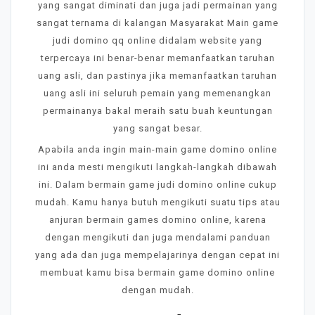
yang sangat diminati dan juga jadi permainan yang
sangat ternama di kalangan Masyarakat Main game
judi domino qq online didalam website yang
terpercaya ini benar-benar memanfaatkan taruhan
uang asli, dan pastinya jika memanfaatkan taruhan
uang asli ini seluruh pemain yang memenangkan
permainanya bakal meraih satu buah keuntungan
yang sangat besar.
Apabila anda ingin main-main game domino online
ini anda mesti mengikuti langkah-langkah dibawah
ini. Dalam bermain game judi domino online cukup
mudah. Kamu hanya butuh mengikuti suatu tips atau
anjuran bermain games domino online, karena
dengan mengikuti dan juga mendalami panduan
yang ada dan juga mempelajarinya dengan cepat ini
membuat kamu bisa bermain game domino online
dengan mudah.