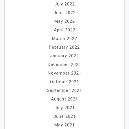
July 2022
June 2022
May 2022
April 2022
March 2022
February 2022
January 2022
December 2021
November 2021
October 2021
September 2021
August 2021
July 2021
June 2021
May 2021