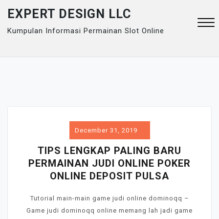
Skip
EXPERT DESIGN LLC
to
Kumpulan Informasi Permainan Slot Online
content
Close
Menu
December 31, 2019
TIPS LENGKAP PALING BARU
PERMAINAN JUDI ONLINE POKER
ONLINE DEPOSIT PULSA
Tutorial main-main game judi online dominoqq –
Game judi dominoqq online memang lah jadi game