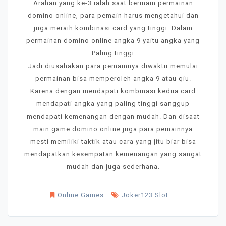
Arahan yang ke-3 ialah saat bermain permainan
domino online, para pemain harus mengetahui dan
juga meraih kombinasi card yang tinggi. Dalam
permainan domino online angka 9 yaitu angka yang
Paling tinggi
Jadi diusahakan para pemainnya diwaktu memulai
permainan bisa memperoleh angka 9 atau qiu.
Karena dengan mendapati kombinasi kedua card
mendapati angka yang paling tinggi sanggup
mendapati kemenangan dengan mudah. Dan disaat
main game domino online juga para pemainnya
mesti memiliki taktik atau cara yang jitu biar bisa
mendapatkan kesempatan kemenangan yang sangat
mudah dan juga sederhana.
Online Games
Joker123 Slot