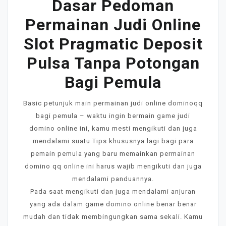
Dasar Pedoman
Permainan Judi Online
Slot Pragmatic Deposit
Pulsa Tanpa Potongan
Bagi Pemula
Basic petunjuk main permainan judi online dominoqq
bagi pemula – waktu ingin bermain game judi
domino online ini, kamu mesti mengikuti dan juga
mendalami suatu Tips khususnya lagi bagi para
pemain pemula yang baru memainkan permainan
domino qq online ini harus wajib mengikuti dan juga
mendalami panduannya.
Pada saat mengikuti dan juga mendalami anjuran
yang ada dalam game domino online benar benar
mudah dan tidak membingungkan sama sekali. Kamu