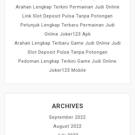
Arahan Lengkap Terkini Permainan Judi Online
Link Slot Deposit Pulsa Tanpa Potongan
Petunjuk Lengkap Terbaru Permainan Judi
Online Joker123 Apk
Arahan Lengkap Terbaru Game Judi Online Judi
Slot Deposit Pulsa Tanpa Potongan
Pedoman Lengkap Terkini Game Judi Online
Joker123 Mobile
ARCHIVES
September 2022
August 2022