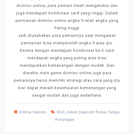
domino online, para pemain mesti mengetahui dan
juga mendapati kombinasi card yang tinggi. Dalam
permainan domino online angka 9 ialah angka yang
Paling tinggi
Jadi diusahakan para pemainnya saat mengawali
permainan bisa memperoleh angka 9 atau qiu.
Karena dengan mendapati kombinasi ke-2 card
mendapati angka yang paling atas bisa
mendapatkan kemenangan dengan mudah. Dan
diwaktu main game domino online juga para
pemainnya harus memiliki strategi atau cara yang jitu
biar dapat meraih kesempatan kemenangan yang
sangat mudah dan juga sederhana.
Online Games
Slot Joker Deposit Pulsa Tanpa
Potongan