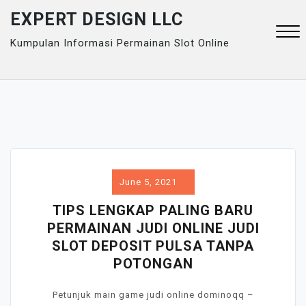
Skip
EXPERT DESIGN LLC
to
Kumpulan Informasi Permainan Slot Online
content
Close
Menu
June 5, 2021
TIPS LENGKAP PALING BARU
PERMAINAN JUDI ONLINE JUDI
SLOT DEPOSIT PULSA TANPA
POTONGAN
Petunjuk main game judi online dominoqq –