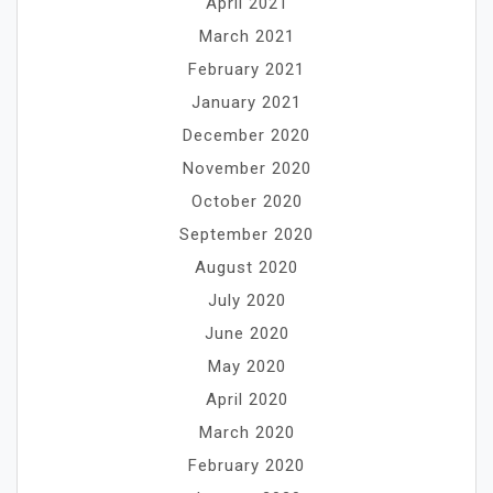
April 2021
March 2021
February 2021
January 2021
December 2020
November 2020
October 2020
September 2020
August 2020
July 2020
June 2020
May 2020
April 2020
March 2020
February 2020