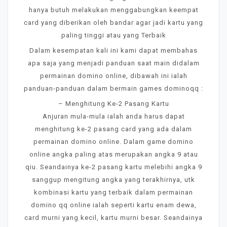
hanya butuh melakukan menggabungkan keempat
card yang diberikan oleh bandar agar jadi kartu yang
paling tinggi atau yang Terbaik
Dalam kesempatan kali ini kami dapat membahas
apa saja yang menjadi panduan saat main didalam
permainan domino online, dibawah ini ialah
panduan-panduan dalam bermain games dominoqq :
– Menghitung Ke-2 Pasang Kartu
Anjuran mula-mula ialah anda harus dapat
menghitung ke-2 pasang card yang ada dalam
permainan domino online. Dalam game domino
online angka paling atas merupakan angka 9 atau
qiu. Seandainya ke-2 pasang kartu melebihi angka 9
sanggup mengitung angka yang terakhirnya, utk
kombinasi kartu yang terbaik dalam permainan
domino qq online ialah seperti kartu enam dewa,
card murni yang kecil, kartu murni besar. Seandainya