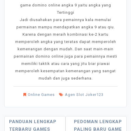
game domino online angka 9 yaitu angka yang
Tertinggi
Jadi diusahakan para pemainnya kala memulai
permainan mampu mendapatkan angka 9 atau qiu.
Karena dengan meraih kombinasi ke-2 kartu
memperoleh angka yang teratas dapat memperoleh
kemenangan dengan mudah. Dan saat main-main
permainan domino online juga para pemainnya mesti
memiliki taktik atau cara yang jitu biar piawai
memperoleh kesempatan kemenangan yang sangat
mudah dan juga sederhana.
Online Games
Agen Slot Joker123
Post
PANDUAN LENGKAP
PEDOMAN LENGKAP
TERBARU GAMES
PALING BARU GAME