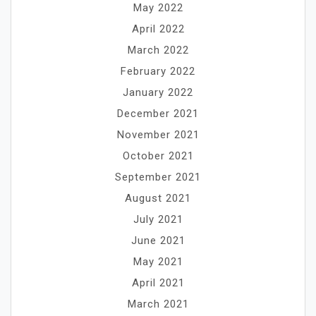
May 2022
April 2022
March 2022
February 2022
January 2022
December 2021
November 2021
October 2021
September 2021
August 2021
July 2021
June 2021
May 2021
April 2021
March 2021