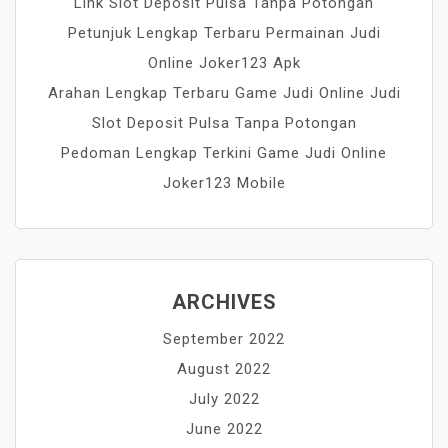
Link Slot Deposit Pulsa Tanpa Potongan
Petunjuk Lengkap Terbaru Permainan Judi
Online Joker123 Apk
Arahan Lengkap Terbaru Game Judi Online Judi
Slot Deposit Pulsa Tanpa Potongan
Pedoman Lengkap Terkini Game Judi Online
Joker123 Mobile
ARCHIVES
September 2022
August 2022
July 2022
June 2022