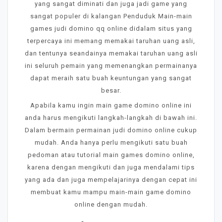
yang sangat diminati dan juga jadi game yang
sangat populer di kalangan Penduduk Main-main
games judi domino qq online didalam situs yang
terpercaya ini memang memakai taruhan uang asli,
dan tentunya seandainya memakai taruhan uang asli
ini seluruh pemain yang memenangkan permainanya
dapat meraih satu buah keuntungan yang sangat
besar.
Apabila kamu ingin main game domino online ini
anda harus mengikuti langkah-langkah di bawah ini.
Dalam bermain permainan judi domino online cukup
mudah. Anda hanya perlu mengikuti satu buah
pedoman atau tutorial main games domino online,
karena dengan mengikuti dan juga mendalami tips
yang ada dan juga mempelajarinya dengan cepat ini
membuat kamu mampu main-main game domino
online dengan mudah.