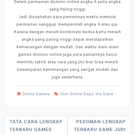
Dalam permainan domino online angka 9 yaitu angka
yang Paling tinggi
Jadi diusahakan para pemainnya waktu memulai
permainan sanggup memperoleh angka 9 atau qiu.
Karena dengan meraih kombinasi kedua kartu meraih
angka yang paling tinggi dapat mendapatkan
kemenangan dengan mudah. Dan waktu main-main
games domino online juga para pemainnya harus
memiliki taktik atau cara yang jitu biar bisa meraih
kesempatan kemenangan yang sangat mudah dan
juga sederhana.
Online Games
Slot Online Depo Via Dana
Post
TATA CARA LENGKAP
PEDOMAN LENGKAP
TERBARU GAMES
TERBARU GAME JUDI
Navigation