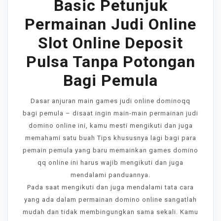
Basic Petunjuk
Permainan Judi Online
Slot Online Deposit
Pulsa Tanpa Potongan
Bagi Pemula
Dasar anjuran main games judi online dominoqq
bagi pemula – disaat ingin main-main permainan judi
domino online ini, kamu mesti mengikuti dan juga
memahami satu buah Tips khususnya lagi bagi para
pemain pemula yang baru memainkan games domino
qq online ini harus wajib mengikuti dan juga
mendalami panduannya.
Pada saat mengikuti dan juga mendalami tata cara
yang ada dalam permainan domino online sangatlah
mudah dan tidak membingungkan sama sekali. Kamu