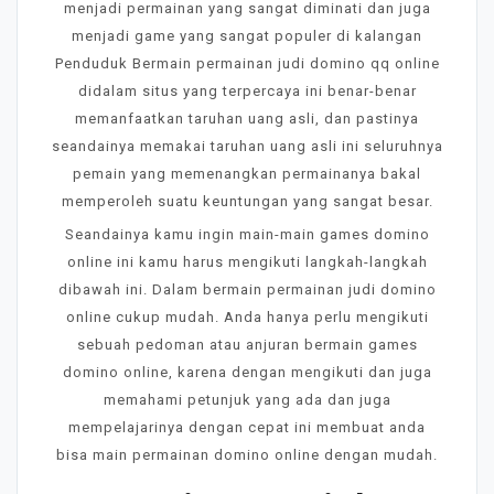
menjadi permainan yang sangat diminati dan juga
menjadi game yang sangat populer di kalangan
Penduduk Bermain permainan judi domino qq online
didalam situs yang terpercaya ini benar-benar
memanfaatkan taruhan uang asli, dan pastinya
seandainya memakai taruhan uang asli ini seluruhnya
pemain yang memenangkan permainanya bakal
memperoleh suatu keuntungan yang sangat besar.
Seandainya kamu ingin main-main games domino
online ini kamu harus mengikuti langkah-langkah
dibawah ini. Dalam bermain permainan judi domino
online cukup mudah. Anda hanya perlu mengikuti
sebuah pedoman atau anjuran bermain games
domino online, karena dengan mengikuti dan juga
memahami petunjuk yang ada dan juga
mempelajarinya dengan cepat ini membuat anda
bisa main permainan domino online dengan mudah.