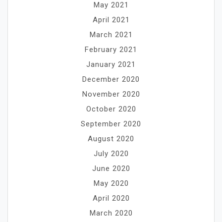
May 2021
April 2021
March 2021
February 2021
January 2021
December 2020
November 2020
October 2020
September 2020
August 2020
July 2020
June 2020
May 2020
April 2020
March 2020