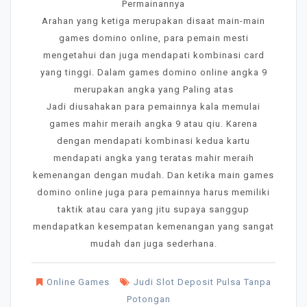
Permainannya
Arahan yang ketiga merupakan disaat main-main
games domino online, para pemain mesti
mengetahui dan juga mendapati kombinasi card
yang tinggi. Dalam games domino online angka 9
merupakan angka yang Paling atas
Jadi diusahakan para pemainnya kala memulai
games mahir meraih angka 9 atau qiu. Karena
dengan mendapati kombinasi kedua kartu
mendapati angka yang teratas mahir meraih
kemenangan dengan mudah. Dan ketika main games
domino online juga para pemainnya harus memiliki
taktik atau cara yang jitu supaya sanggup
mendapatkan kesempatan kemenangan yang sangat
mudah dan juga sederhana.
Online Games
Judi Slot Deposit Pulsa Tanpa
Potongan