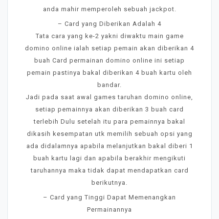
anda mahir memperoleh sebuah jackpot.
– Card yang Diberikan Adalah 4
Tata cara yang ke-2 yakni diwaktu main game
domino online ialah setiap pemain akan diberikan 4
buah Card permainan domino online ini setiap
pemain pastinya bakal diberikan 4 buah kartu oleh
bandar.
Jadi pada saat awal games taruhan domino online,
setiap pemainnya akan diberikan 3 buah card
terlebih Dulu setelah itu para pemainnya bakal
dikasih kesempatan utk memilih sebuah opsi yang
ada didalamnya apabila melanjutkan bakal diberi 1
buah kartu lagi dan apabila berakhir mengikuti
taruhannya maka tidak dapat mendapatkan card
berikutnya.
– Card yang Tinggi Dapat Memenangkan
Permainannya