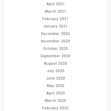
April 2021
March 2021
February 2021
January 2021
December 2020
November 2020
October 2020
September 2020
August 2020
July 2020
June 2020
May 2020
April 2020
March 2020
February 2020