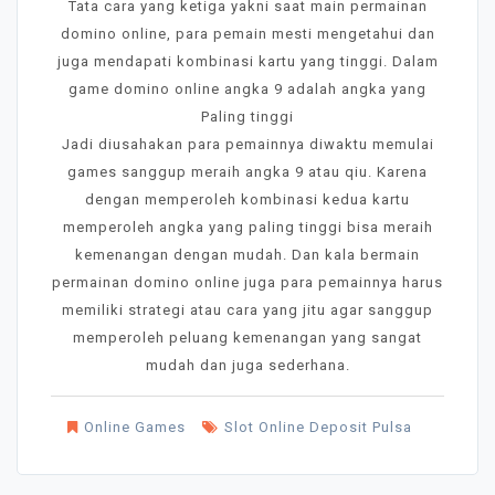
Tata cara yang ketiga yakni saat main permainan
domino online, para pemain mesti mengetahui dan
juga mendapati kombinasi kartu yang tinggi. Dalam
game domino online angka 9 adalah angka yang
Paling tinggi
Jadi diusahakan para pemainnya diwaktu memulai
games sanggup meraih angka 9 atau qiu. Karena
dengan memperoleh kombinasi kedua kartu
memperoleh angka yang paling tinggi bisa meraih
kemenangan dengan mudah. Dan kala bermain
permainan domino online juga para pemainnya harus
memiliki strategi atau cara yang jitu agar sanggup
memperoleh peluang kemenangan yang sangat
mudah dan juga sederhana.
Online Games
Slot Online Deposit Pulsa