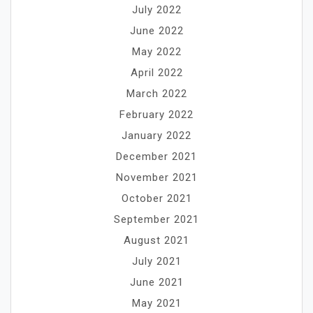
July 2022
June 2022
May 2022
April 2022
March 2022
February 2022
January 2022
December 2021
November 2021
October 2021
September 2021
August 2021
July 2021
June 2021
May 2021