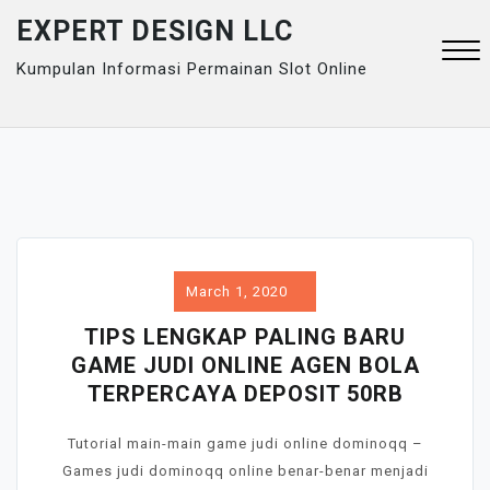
Skip
EXPERT DESIGN LLC
to
Kumpulan Informasi Permainan Slot Online
content
Close
Menu
March 1, 2020
TIPS LENGKAP PALING BARU
GAME JUDI ONLINE AGEN BOLA
TERPERCAYA DEPOSIT 50RB
Tutorial main-main game judi online dominoqq –
Games judi dominoqq online benar-benar menjadi