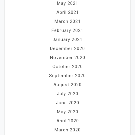
May 2021
April 2021
March 2021
February 2021
January 2021
December 2020
November 2020
October 2020
September 2020
August 2020
July 2020
June 2020
May 2020
April 2020
March 2020