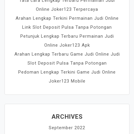
Tata cara Lengkap Terbaru Permainan Judi
Online Joker123 Terpercaya
Arahan Lengkap Terkini Permainan Judi Online
Link Slot Deposit Pulsa Tanpa Potongan
Petunjuk Lengkap Terbaru Permainan Judi
Online Joker123 Apk
Arahan Lengkap Terbaru Game Judi Online Judi
Slot Deposit Pulsa Tanpa Potongan
Pedoman Lengkap Terkini Game Judi Online
Joker123 Mobile
ARCHIVES
September 2022