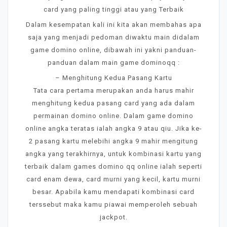
card yang paling tinggi atau yang Terbaik
Dalam kesempatan kali ini kita akan membahas apa
saja yang menjadi pedoman diwaktu main didalam
game domino online, dibawah ini yakni panduan-
panduan dalam main game dominoqq :
– Menghitung Kedua Pasang Kartu
Tata cara pertama merupakan anda harus mahir
menghitung kedua pasang card yang ada dalam
permainan domino online. Dalam game domino
online angka teratas ialah angka 9 atau qiu. Jika ke-
2 pasang kartu melebihi angka 9 mahir mengitung
angka yang terakhirnya, untuk kombinasi kartu yang
terbaik dalam games domino qq online ialah seperti
card enam dewa, card murni yang kecil, kartu murni
besar. Apabila kamu mendapati kombinasi card
terssebut maka kamu piawai memperoleh sebuah
jackpot.