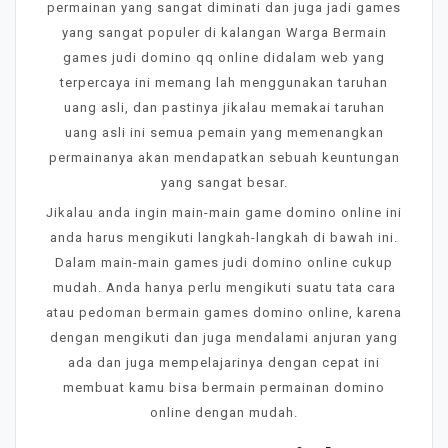
permainan yang sangat diminati dan juga jadi games
yang sangat populer di kalangan Warga Bermain
games judi domino qq online didalam web yang
terpercaya ini memang lah menggunakan taruhan
uang asli, dan pastinya jikalau memakai taruhan
uang asli ini semua pemain yang memenangkan
permainanya akan mendapatkan sebuah keuntungan
yang sangat besar.
Jikalau anda ingin main-main game domino online ini
anda harus mengikuti langkah-langkah di bawah ini.
Dalam main-main games judi domino online cukup
mudah. Anda hanya perlu mengikuti suatu tata cara
atau pedoman bermain games domino online, karena
dengan mengikuti dan juga mendalami anjuran yang
ada dan juga mempelajarinya dengan cepat ini
membuat kamu bisa bermain permainan domino
online dengan mudah.