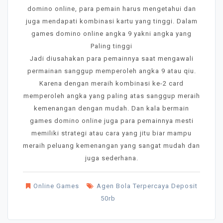
domino online, para pemain harus mengetahui dan
juga mendapati kombinasi kartu yang tinggi. Dalam
games domino online angka 9 yakni angka yang
Paling tinggi
Jadi diusahakan para pemainnya saat mengawali
permainan sanggup memperoleh angka 9 atau qiu.
Karena dengan meraih kombinasi ke-2 card
memperoleh angka yang paling atas sanggup meraih
kemenangan dengan mudah. Dan kala bermain
games domino online juga para pemainnya mesti
memiliki strategi atau cara yang jitu biar mampu
meraih peluang kemenangan yang sangat mudah dan
juga sederhana.
Online Games
Agen Bola Terpercaya Deposit
50rb