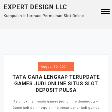
Skip
EXPERT DESIGN LLC
to
Kumpulan Informasi Permainan Slot Online
content
Close
Menu
August 30, 2021
TATA CARA LENGKAP TERUPDATE
GAMES JUDI ONLINE SITUS SLOT
DEPOSIT PULSA
Petunjuk main-main games judi online dominoqq –
Game judi dominoqq online benar-benar jadi games