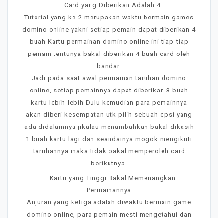
– Card yang Diberikan Adalah 4
Tutorial yang ke-2 merupakan waktu bermain games
domino online yakni setiap pemain dapat diberikan 4
buah Kartu permainan domino online ini tiap-tiap
pemain tentunya bakal diberikan 4 buah card oleh
bandar.
Jadi pada saat awal permainan taruhan domino
online, setiap pemainnya dapat diberikan 3 buah
kartu lebih-lebih Dulu kemudian para pemainnya
akan diberi kesempatan utk pilih sebuah opsi yang
ada didalamnya jikalau menambahkan bakal dikasih
1 buah kartu lagi dan seandainya mogok mengikuti
taruhannya maka tidak bakal memperoleh card
berikutnya.
– Kartu yang Tinggi Bakal Memenangkan
Permainannya
Anjuran yang ketiga adalah diwaktu bermain game
domino online, para pemain mesti mengetahui dan