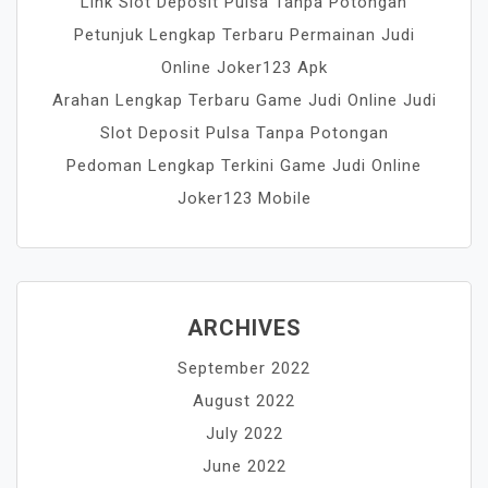
Link Slot Deposit Pulsa Tanpa Potongan
Petunjuk Lengkap Terbaru Permainan Judi
Online Joker123 Apk
Arahan Lengkap Terbaru Game Judi Online Judi
Slot Deposit Pulsa Tanpa Potongan
Pedoman Lengkap Terkini Game Judi Online
Joker123 Mobile
ARCHIVES
September 2022
August 2022
July 2022
June 2022