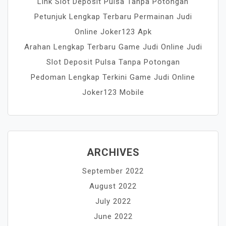
Link Slot Deposit Pulsa Tanpa Potongan
Petunjuk Lengkap Terbaru Permainan Judi
Online Joker123 Apk
Arahan Lengkap Terbaru Game Judi Online Judi
Slot Deposit Pulsa Tanpa Potongan
Pedoman Lengkap Terkini Game Judi Online
Joker123 Mobile
ARCHIVES
September 2022
August 2022
July 2022
June 2022