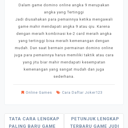
Dalam game domino online angka 9 merupakan
angka yang Tertinggi
Jadi diusahakan para pemainnya ketika mengawali
game mahir mendapati angka 9 atau qiu. Karena
dengan meraih kombinasi ke-2 card meraih angka
yang tertinggi bisa meraih kemenangan dengan
mudah. Dan saat bermain permainan domino online
juga para pemainnya harus memiliki taktik atau cara
yang jitu biar mahir mendapati kesempatan
kemenangan yang sangat mudah dan juga
sederhana.
Online Games
Cara Daftar Joker123
Post
TATA CARA LENGKAP
PETUNJUK LENGKAP
PALING BARU GAME
TERBARU GAME JUDI