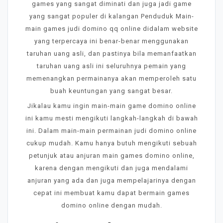
games yang sangat diminati dan juga jadi game
yang sangat populer di kalangan Penduduk Main-
main games judi domino qq online didalam website
yang terpercaya ini benar-benar menggunakan
taruhan uang asli, dan pastinya bila memanfaatkan
taruhan uang asli ini seluruhnya pemain yang
memenangkan permainanya akan memperoleh satu
buah keuntungan yang sangat besar.
Jikalau kamu ingin main-main game domino online
ini kamu mesti mengikuti langkah-langkah di bawah
ini. Dalam main-main permainan judi domino online
cukup mudah. Kamu hanya butuh mengikuti sebuah
petunjuk atau anjuran main games domino online,
karena dengan mengikuti dan juga mendalami
anjuran yang ada dan juga mempelajarinya dengan
cepat ini membuat kamu dapat bermain games
domino online dengan mudah.