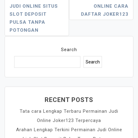
Navigation
JUDI ONLINE SITUS
ONLINE CARA
SLOT DEPOSIT
DAFTAR JOKER123
PULSA TANPA
POTONGAN
Search
Search
RECENT POSTS
Tata cara Lengkap Terbaru Permainan Judi
Online Joker123 Terpercaya
Arahan Lengkap Terkini Permainan Judi Online