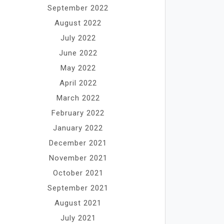
September 2022
August 2022
July 2022
June 2022
May 2022
April 2022
March 2022
February 2022
January 2022
December 2021
November 2021
October 2021
September 2021
August 2021
July 2021