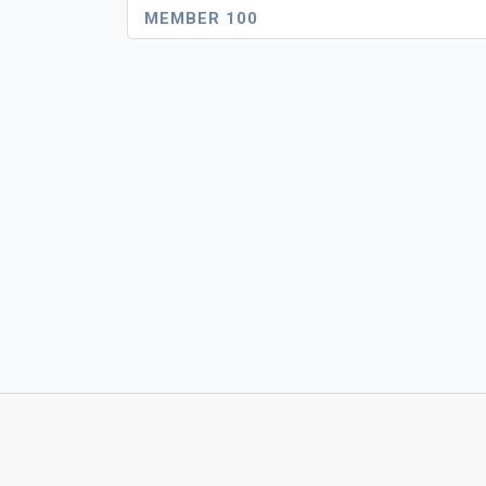
Navigation
MEMBER 100