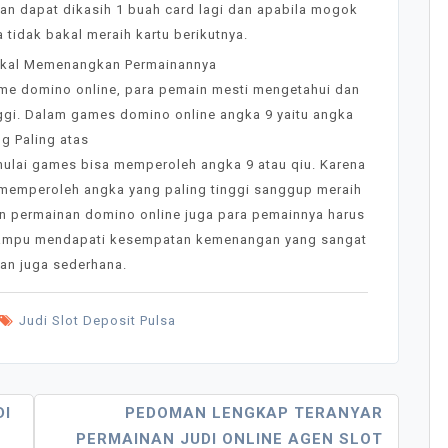
n dapat dikasih 1 buah card lagi dan apabila mogok
tidak bakal meraih kartu berikutnya.
Bakal Memenangkan Permainannya
me domino online, para pemain mesti mengetahui dan
ggi. Dalam games domino online angka 9 yaitu angka
g Paling atas
ulai games bisa memperoleh angka 9 atau qiu. Karena
memperoleh angka yang paling tinggi sanggup meraih
 permainan domino online juga para pemainnya harus
a mampu mendapati kesempatan kemenangan yang sangat
an juga sederhana.
Judi Slot Deposit Pulsa
DI
PEDOMAN LENGKAP TERANYAR
PERMAINAN JUDI ONLINE AGEN SLOT