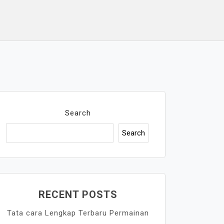
Search
Search
RECENT POSTS
Tata cara Lengkap Terbaru Permainan