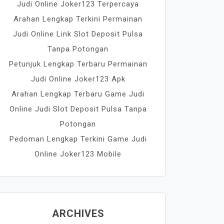
Judi Online Joker123 Terpercaya
Arahan Lengkap Terkini Permainan
Judi Online Link Slot Deposit Pulsa
Tanpa Potongan
Petunjuk Lengkap Terbaru Permainan
Judi Online Joker123 Apk
Arahan Lengkap Terbaru Game Judi
Online Judi Slot Deposit Pulsa Tanpa
Potongan
Pedoman Lengkap Terkini Game Judi
Online Joker123 Mobile
ARCHIVES