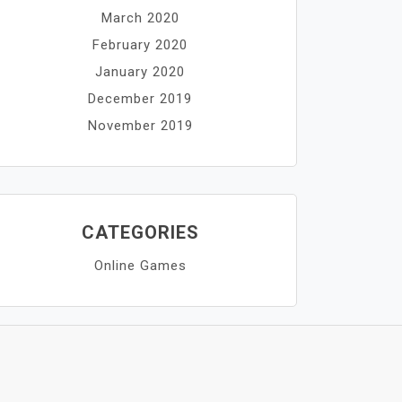
March 2020
February 2020
January 2020
December 2019
November 2019
CATEGORIES
Online Games