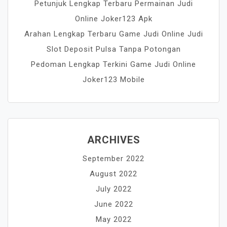
Petunjuk Lengkap Terbaru Permainan Judi
Online Joker123 Apk
Arahan Lengkap Terbaru Game Judi Online Judi
Slot Deposit Pulsa Tanpa Potongan
Pedoman Lengkap Terkini Game Judi Online
Joker123 Mobile
ARCHIVES
September 2022
August 2022
July 2022
June 2022
May 2022