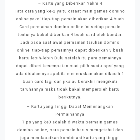
– Kartu yang Diberikan Yakni 4
Tata cara yang ke-2 yaitu disaat main games domino
online yakni tiap-tiap pemain akan diberikan 4 buah
Card permainan domino online ini setiap pemain
tentunya bakal diberikan 4 buah card oleh bandar.
Jadi pada saat awal permainan taruhan domino
online, tiap-tiap pemainnya dapat diberikan 3 buah
kartu lebih-lebih Dulu setelah itu para pemainnya
dapat diberi kesempatan buat pilih suatu opsi yang
ada didalamnya apabila meneruskan akan dikasih 1
buah card lagi dan jikalau berakhir mengikuti
taruhannya maka tidak bakal memperoleh kartu
berikutnya.
– Kartu yang Tinggi Dapat Memenangkan
Permainannya
Tips yang ke3 adalah diwaktu bermain games
domino online, para pemain harus mengetahui dan
juga mendapatkan kombinasi kartu yang tinggi.