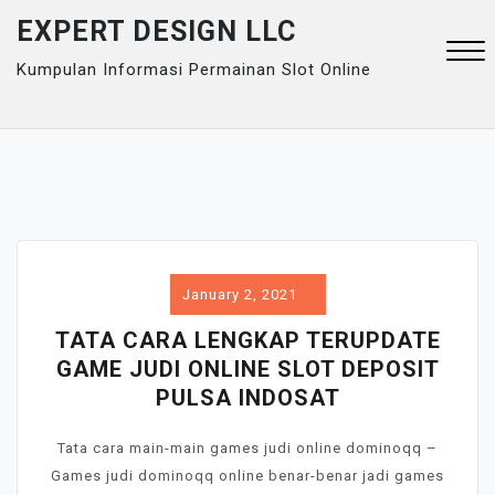
Skip
EXPERT DESIGN LLC
to
Kumpulan Informasi Permainan Slot Online
content
Close
Menu
January 2, 2021
TATA CARA LENGKAP TERUPDATE
GAME JUDI ONLINE SLOT DEPOSIT
PULSA INDOSAT
Tata cara main-main games judi online dominoqq –
Games judi dominoqq online benar-benar jadi games