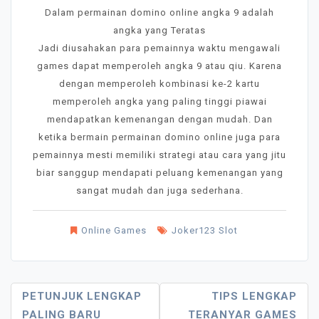
Dalam permainan domino online angka 9 adalah
angka yang Teratas
Jadi diusahakan para pemainnya waktu mengawali
games dapat memperoleh angka 9 atau qiu. Karena
dengan memperoleh kombinasi ke-2 kartu
memperoleh angka yang paling tinggi piawai
mendapatkan kemenangan dengan mudah. Dan
ketika bermain permainan domino online juga para
pemainnya mesti memiliki strategi atau cara yang jitu
biar sanggup mendapati peluang kemenangan yang
sangat mudah dan juga sederhana.
Online Games
Joker123 Slot
Post
PETUNJUK LENGKAP
TIPS LENGKAP
PALING BARU
TERANYAR GAMES