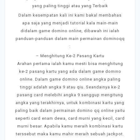
yang paling tinggi atau yang Terbaik
Dalam kesempatan kali ini kami bakal membahas
apa saja yang menjadi tutorial kala main-main
didalam game domino online, dibawah ini ialah
panduan-panduan dalam main permainan dominoqq
:
– Menghitung Ke-2 Pasang Kartu
Arahan pertama ialah kamu mesti bisa menghitung
ke-2 pasang kartu yang ada dalam game domino
online. Dalam game domino online angka paling
tinggi adalah angka 9 atau qiu. Seandainya ke-2
pasang card melebihi angka 9 sanggup mengitung
angka yang terakhirnya, untuk kombinasi kartu yang
paling baik dalam permainan domino qq online yaitu
seperti card enam dewa, card murni yang kecil, card
murni besar. Apabila kamu meraih kombinasi kartu
terssebut maka kamu mahir meraih sebuah jackpot.