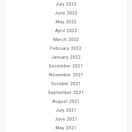
July 2022
June 2022
May 2022
April 2022
March 2022
February 2022
January 2022
December 2021
November 2021
October 2021
September 2021
August 2021
July 2021
June 2021
May 2021