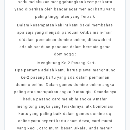
perlu melakukan menggabungkan keempat kartu
yang diberikan oleh bandar agar menjadi kartu yang
paling tinggi atau yang Terbaik
Dalam kesempatan kali ini kami bakal membahas
apa saja yang menjadi panduan ketika main-main
didalam permainan domino online, di bawah ini
adalah panduan-panduan dalam bermain game
dominoqq :
– Menghitung Ke-2 Pasang Kartu
Tips pertama adalah kamu harus piawai menghitung
ke-2 pasang kartu yang ada dalam permainan
domino online. Dalam games domino online angka
paling atas merupakan angka 9 atau qiu. Seandainya
kedua pasang card melebihi angka 9 mahir
mengitung angka yang terakhirnya, utk kombinasi
kartu yang paling baik dalam games domino qq
online yaitu seperti kartu enam dewa, card murni
yang kecil, card murni besar. Jikalau anda meraih