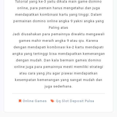
Tutorial yang ke-3 yaitu dikala main game domino
online, para pemain harus mengetahui dan juga
mendapatkan kombinasi kartu yang tinggi. Dalam
permainan domino online angka 9 yakni angka yang
Paling atas
Jadi diusahakan para pemainnya diwaktu mengawali
games mahir meraih angka 9 atau qiu. Karena
dengan mendapati kombinasi ke-2 kartu mendapati
angka yang tertinggi bisa mendapatkan kemenangan
dengan mudah. Dan kala bermain games domino
online juga para pemainnya mesti memiliki strategi
atau cara yang jitu agar piawai mendapatkan
kesempatan kemenangan yang sangat mudah dan
juga sederhana.
Online Games
Qq Slot Deposit Pulsa