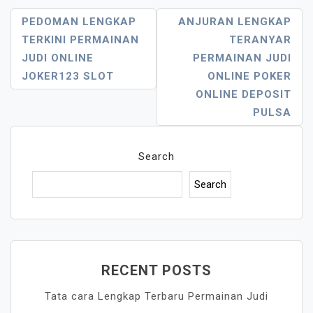
Post
PEDOMAN LENGKAP
ANJURAN LENGKAP
TERKINI PERMAINAN
TERANYAR
Navigation
JUDI ONLINE
PERMAINAN JUDI
JOKER123 SLOT
ONLINE POKER
ONLINE DEPOSIT
PULSA
Search
Search
RECENT POSTS
Tata cara Lengkap Terbaru Permainan Judi