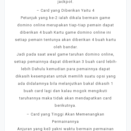
jackpot.
– Card yang Diberikan Yaitu 4
Petunjuk yang ke-2 ialah dikala bermain game
domino online merupakan tiap-tiap pemain dapat
diberikan 4 buah Kartu game domino online ini
setiap pemain tentunya akan diberikan 4 buah kartu
oleh bandar.
Jadi pada saat awal game taruhan domino online,
setiap pemainnya dapat diberikan 3 buah card lebih-
lebih Dahulu kemudian para pemainnya dapat
dikasih kesempatan untuk memilih suatu opsi yang
ada didalamnya bila melanjutkan bakal dikasih 1
buah card lagi dan kalau mogok mengikuti
taruhannya maka tidak akan mendapatkan card
berikutnya.
– Card yang Tinggi Akan Memenangkan
Permainannya
Anjuran yang ke3 yakni waktu bermain permainan