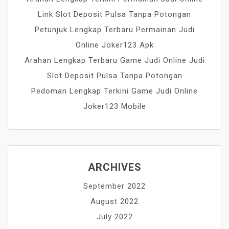
Link Slot Deposit Pulsa Tanpa Potongan
Petunjuk Lengkap Terbaru Permainan Judi
Online Joker123 Apk
Arahan Lengkap Terbaru Game Judi Online Judi
Slot Deposit Pulsa Tanpa Potongan
Pedoman Lengkap Terkini Game Judi Online
Joker123 Mobile
ARCHIVES
September 2022
August 2022
July 2022