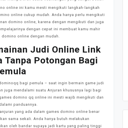
o online ini kamu mesti mengikuti langkah-langkah
omino online cukup mudah. Anda hanya perlu mengikuti
nan domino online, karena dengan mengikuti dan juga
empelajarinya dengan cepat ini membuat kamu mahir
n domino online dengan mudah.
ainan Judi Online Link
sa Tanpa Potongan Bagi
emula
 dominoqq bagi pemula – saat ingin bermain game judi
an juga mendalami suatu Anjuran khususnya lagi bagi
ames domino qq online ini mesti wajib mengikuti dan
dalami panduannya.
 anjuran yang ada dalam games domino online benar
kan sama sekali. Anda hanya butuh melakukan
an oleh bandar supaya jadi kartu yang paling tinggi