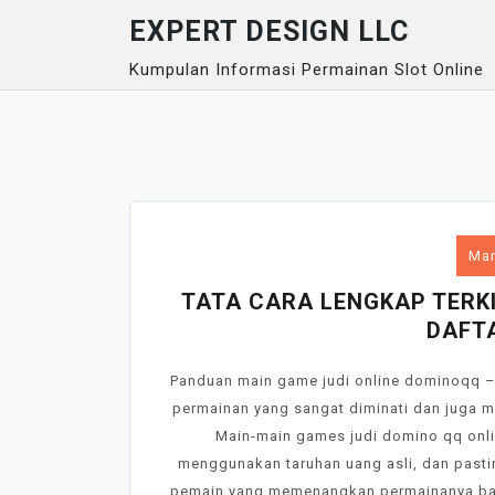
Skip
EXPERT DESIGN LLC
to
Kumpulan Informasi Permainan Slot Online
content
Mar
TATA CARA LENGKAP TERKI
DAFT
Panduan main game judi online dominoqq –
permainan yang sangat diminati dan juga 
Main-main games judi domino qq onli
menggunakan taruhan uang asli, dan pastin
pemain yang memenangkan permainanya bak