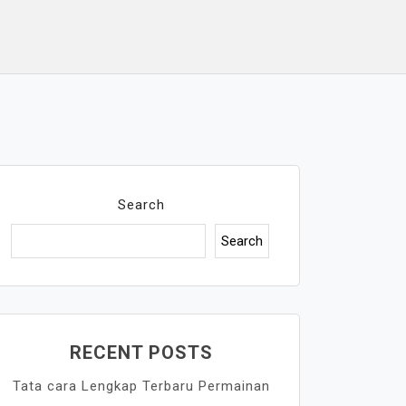
Search
Search
RECENT POSTS
Tata cara Lengkap Terbaru Permainan