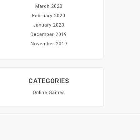
March 2020
February 2020
January 2020
December 2019
November 2019
CATEGORIES
Online Games