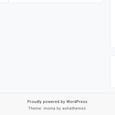
Proudly powered by WordPress
Theme: moina by ashathemes.