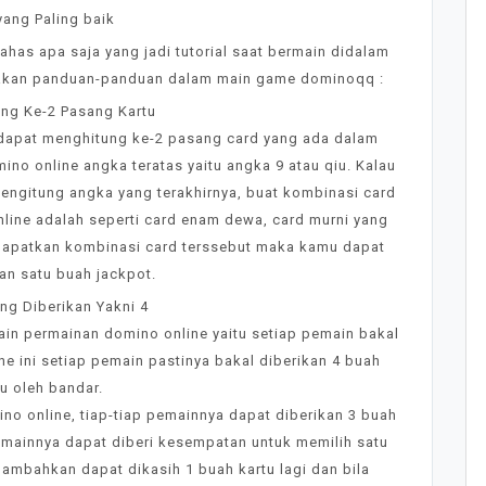
yang Paling baik
has apa saja yang jadi tutorial saat bermain didalam
pakan panduan-panduan dalam main game dominoqq :
ng Ke-2 Pasang Kartu
dapat menghitung ke-2 pasang card yang ada dalam
o online angka teratas yaitu angka 9 atau qiu. Kalau
engitung angka yang terakhirnya, buat kombinasi card
line adalah seperti card enam dewa, card murni yang
ndapatkan kombinasi card terssebut maka kamu dapat
n satu buah jackpot.
ng Diberikan Yakni 4
in permainan domino online yaitu setiap pemain bakal
e ini setiap pemain pastinya bakal diberikan 4 buah
tu oleh bandar.
no online, tiap-tiap pemainnya dapat diberikan 3 buah
pemainnya dapat diberi kesempatan untuk memilih satu
ambahkan dapat dikasih 1 buah kartu lagi dan bila