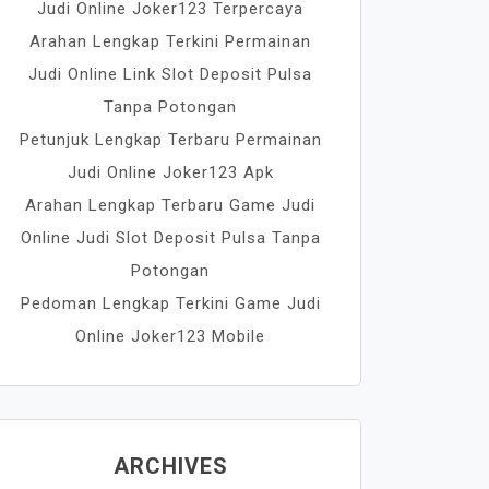
Judi Online Joker123 Terpercaya
Arahan Lengkap Terkini Permainan
Judi Online Link Slot Deposit Pulsa
Tanpa Potongan
Petunjuk Lengkap Terbaru Permainan
Judi Online Joker123 Apk
Arahan Lengkap Terbaru Game Judi
Online Judi Slot Deposit Pulsa Tanpa
Potongan
Pedoman Lengkap Terkini Game Judi
Online Joker123 Mobile
ARCHIVES