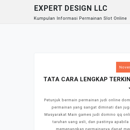
Skip
EXPERT DESIGN LLC
to
Kumpulan Informasi Permainan Slot Online
content
Nove
TATA CARA LENGKAP TERKIN
Petunjuk bermain permainan judi online do
permainan yang sangat diminati dan jug
Masyarakat Main games judi domino qq onl
taruhan uang asli, dan pastinya apabil
memenangkan permainanya dapat men