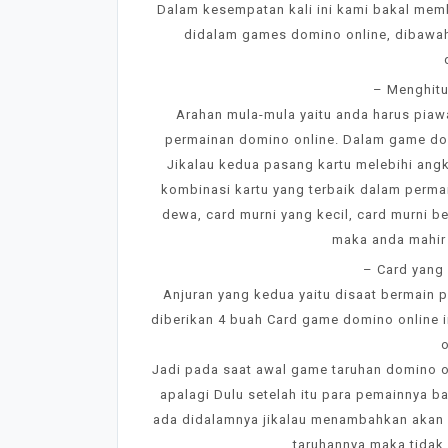
Dalam kesempatan kali ini kami bakal memb
didalam games domino online, dibawa
– Menghitu
Arahan mula-mula yaitu anda harus pia
permainan domino online. Dalam game domi
Jikalau kedua pasang kartu melebihi angk
kombinasi kartu yang terbaik dalam perma
dewa, card murni yang kecil, card murni b
maka anda mahir
– Card yang
Anjuran yang kedua yaitu disaat bermain p
diberikan 4 buah Card game domino online in
o
Jadi pada saat awal game taruhan domino on
apalagi Dulu setelah itu para pemainnya b
ada didalamnya jikalau menambahkan akan di
taruhannya maka tidak 