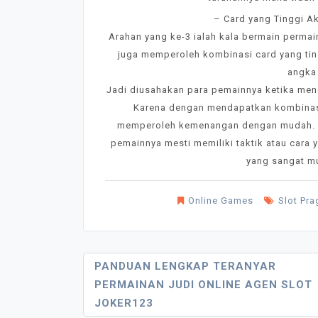
– Card yang Tinggi 
Arahan yang ke-3 ialah kala bermain perma
juga memperoleh kombinasi card yang tin
angka 
Jadi diusahakan para pemainnya ketika men
Karena dengan mendapatkan kombinasi
memperoleh kemenangan dengan mudah. D
pemainnya mesti memiliki taktik atau cara
yang sangat m
Online Games
Slot Pr
Post
PANDUAN LENGKAP TERANYAR
PERMAINAN JUDI ONLINE AGEN SLOT
Navigation
JOKER123