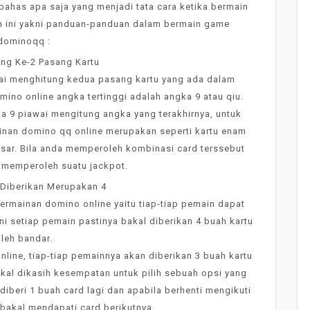
ahas apa saja yang menjadi tata cara ketika bermain
h ini yakni panduan-panduan dalam bermain game
dominoqq :
ng Ke-2 Pasang Kartu
wai menghitung kedua pasang kartu yang ada dalam
no online angka tertinggi adalah angka 9 atau qiu.
a 9 piawai mengitung angka yang terakhirnya, untuk
inan domino qq online merupakan seperti kartu enam
esar. Bila anda memperoleh kombinasi card terssebut
 memperoleh suatu jackpot.
 Diberikan Merupakan 4
ermainan domino online yaitu tiap-tiap pemain dapat
i setiap pemain pastinya bakal diberikan 4 buah kartu
leh bandar.
line, tiap-tiap pemainnya akan diberikan 3 buah kartu
akal dikasih kesempatan untuk pilih sebuah opsi yang
beri 1 buah card lagi dan apabila berhenti mengikuti
bakal mendapati card berikutnya.