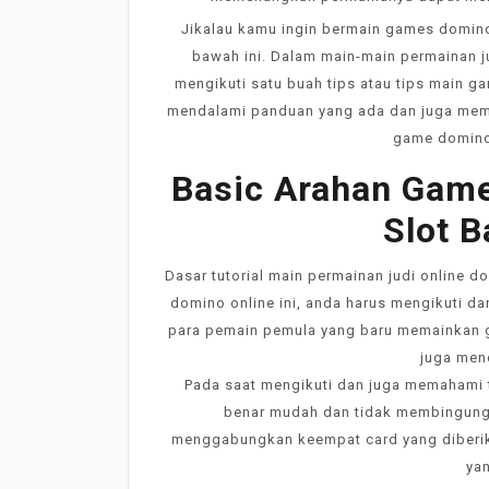
Jikalau kamu ingin bermain games domino 
bawah ini. Dalam main-main permainan 
mengikuti satu buah tips atau tips main g
mendalami panduan yang ada dan juga memp
game domino
Basic Arahan Game
Slot 
Dasar tutorial main permainan judi online 
domino online ini, anda harus mengikuti d
para pemain pemula yang baru memainkan g
juga men
Pada saat mengikuti dan juga memahami 
benar mudah dan tidak membingung
menggabungkan keempat card yang diberikan
yan