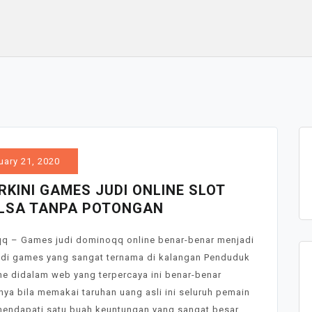
uary 21, 2020
KINI GAMES JUDI ONLINE SLOT
ULSA TANPA POTONGAN
qq – Games judi dominoqq online benar-benar menjadi
jadi games yang sangat ternama di kalangan Penduduk
e didalam web yang terpercaya ini benar-benar
ya bila memakai taruhan uang asli ini seluruh pemain
ndapati satu buah keuntungan yang sangat besar.