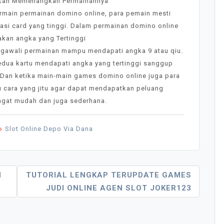
 Akan Memenangkan Permainannya
rmain permainan domino online, para pemain mesti
si card yang tinggi. Dalam permainan domino online
kan angka yang Tertinggi
ngawali permainan mampu mendapati angka 9 atau qiu.
dua kartu mendapati angka yang tertinggi sanggup
an ketika main-main games domino online juga para
u cara yang jitu agar dapat mendapatkan peluang
gat mudah dan juga sederhana.
Slot Online Depo Via Dana
N
TUTORIAL LENGKAP TERUPDATE GAMES
JUDI ONLINE AGEN SLOT JOKER123