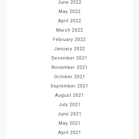
June 2022
May 2022
April 2022
March 2022
February 2022
January 2022
December 2021
November 2021
October 2021
September 2021
August 2021
July 2021
June 2021
May 2021
April 2021