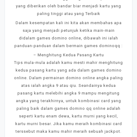
yang diberikan oleh bandar biar menjadi kartu yang
paling tinggi atau yang Terbaik
Dalam kesempatan kali ini kita akan membahas apa
saja yang menjadi petunjuk ketika main-main
didalam games domino online, dibawah ini ialah
panduan-panduan dalam bermain games dominoqq :
– Menghitung Kedua Pasang Kartu
Tips mula-mula adalah kamu mesti mahir menghitung
kedua pasang kartu yang ada dalam games domino
online. Dalam permainan domino online angka paling
atas ialah angka 9 atau qiu. Seandainya kedua
pasang kartu melebihi angka 9 mampu mengitung
angka yang terakhirnya, untuk kombinasi card yang
paling baik dalam games domino qq online adalah
seperti kartu enam dewa, kartu murni yang kecil,
kartu murni besar. Jika kamu meraih kombinasi card
terssebut maka kamu mahir meraih sebuah jackpot.