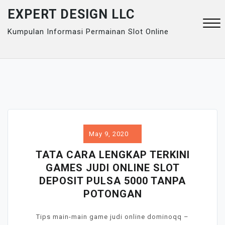
Skip
EXPERT DESIGN LLC
to
Kumpulan Informasi Permainan Slot Online
content
Close
Menu
May 9, 2020
TATA CARA LENGKAP TERKINI
GAMES JUDI ONLINE SLOT
DEPOSIT PULSA 5000 TANPA
POTONGAN
Tips main-main game judi online dominoqq –