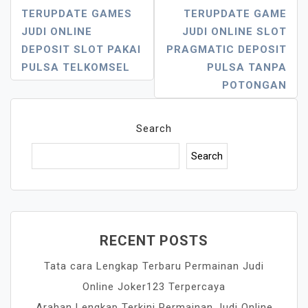
TERUPDATE GAMES
TERUPDATE GAME
Navigation
JUDI ONLINE
JUDI ONLINE SLOT
DEPOSIT SLOT PAKAI
PRAGMATIC DEPOSIT
PULSA TELKOMSEL
PULSA TANPA
POTONGAN
Search
Search
RECENT POSTS
Tata cara Lengkap Terbaru Permainan Judi
Online Joker123 Terpercaya
Arahan Lengkap Terkini Permainan Judi Online