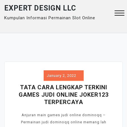
Skip
EXPERT DESIGN LLC
to
Kumpulan Informasi Permainan Slot Online
content
Close
Menu
January 2, 2022
TATA CARA LENGKAP TERKINI
GAMES JUDI ONLINE JOKER123
TERPERCAYA
Anjuran main games judi online dominoqq –
Permainan judi dominoqq online memang lah