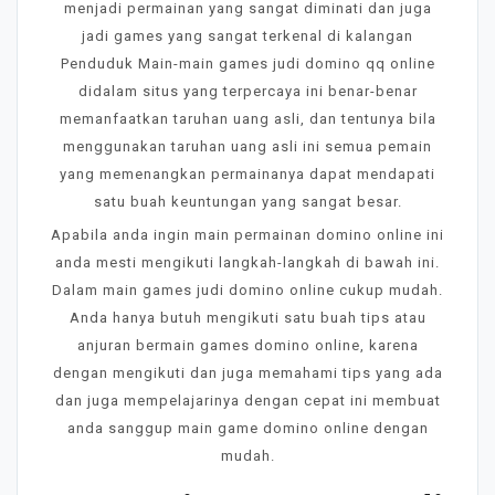
menjadi permainan yang sangat diminati dan juga
jadi games yang sangat terkenal di kalangan
Penduduk Main-main games judi domino qq online
didalam situs yang terpercaya ini benar-benar
memanfaatkan taruhan uang asli, dan tentunya bila
menggunakan taruhan uang asli ini semua pemain
yang memenangkan permainanya dapat mendapati
satu buah keuntungan yang sangat besar.
Apabila anda ingin main permainan domino online ini
anda mesti mengikuti langkah-langkah di bawah ini.
Dalam main games judi domino online cukup mudah.
Anda hanya butuh mengikuti satu buah tips atau
anjuran bermain games domino online, karena
dengan mengikuti dan juga memahami tips yang ada
dan juga mempelajarinya dengan cepat ini membuat
anda sanggup main game domino online dengan
mudah.